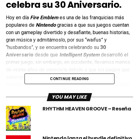
celebra su 30 Aniversario.
Hoy en día
Fire Emblem
es una de las franquicias más
populares de
Nintendo
gracias a que sus juegos cuentan
con un gameplay divertido y desafiante, buenas historias,
gran música y admitámoslo, por sus “waifus” y
“husbandos”, y se encuentra celebrando su
30
Aniversario
desde que
Intelligent System
desarrolló el
primer juego; sin embargo, en occidente, llevamos menos
de veinte años de conocerla debido a que los juegos que
salieron para
FAMICOM
y
Super FAMICOM
(nombre
CONTINUE READING
japonés del
NES
y
Super NES
) jamás llegaron a este lado
del mundo, sino que fue gracias al juego de
Super Smash
YOU MAY LIKE
Bros. Melee
que tuvimos nuestro primer acercamiento con
Fire Emblem
en América y Europa.
RHYTHM HEAVEN GROOVE – Reseña
Nintendo lanza el bundle definitivo