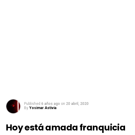
Published
6 años ago
on
20 abril, 2020
By
Yosimar Astivia
Hoy está amada franquicia