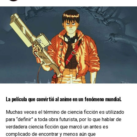
Así es, fue en
Super Smash Bros. Melee
, juego que se
lanzó para el
GameCube
en el 2001, que muchos de
nosotros conocimos a Marth, protagonista del primer y
tercer
Fire Emblem
, y a Roy, protagonista de
Fire Emblem:
Swords of Seals
y debido a la gran recepción del público y
su deseo por conocer el juego del que provenían estos
personajes, fue que
Nintendo
decidió lanzar en América y
en Europa el siguiente juego de la franquicia,
Fire Emblem:
The Blazing Sword
.
La película que convirtió al anime en un fenómeno mundial.
Muchas veces el término de ciencia ficción es utilizado
para “definir” a toda obra futurista, por lo que hablar de
verdadera ciencia ficción que marcó un antes es
complicado de encontrar y menos aún que