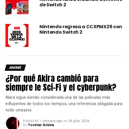
de Switch 2
Nintendo regresa a CCXPMX26 con
Nintendo Switch 2
ANIME
¿Por qué Akira cambió para
siempre le Sci-Fi y el cyberpunk?
Akira sigue siendo considerada una de las películas más
influyentes de todos los tiempos, una referencia obligada para
todo cineasta
Published
1 semana ago
on
29 julio, 2026
By
Yosimar Astivia