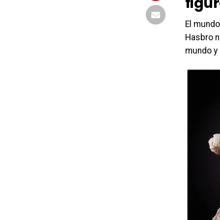
figur
El mund
Hasbro n
mundo y 