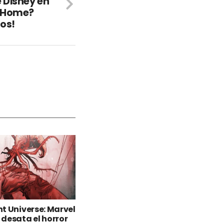
 Disney en
t Home?
os!
t Universe: Marvel
desata el horror