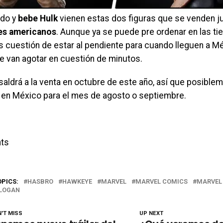
odo y
bebe Hulk
vienen estas dos figuras que se venden j
es americanos
. Aunque ya se puede pre ordenar en las t
s cuestión de estar al pendiente para cuando lleguen a M
e van agotar en cuestión de minutos.
saldrá a la venta en octubre de este año, así que posibl
 en México para el mes de agosto o septiembre.
ts
OPICS:
HASBRO
HAWKEYE
MARVEL
MARVEL COMICS
MARVEL
 LOGAN
'T MISS
UP NEXT