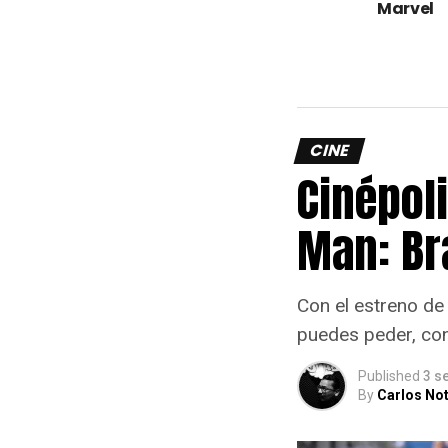
Marvel
CINE
Cinépoli
Man: Br
Con el estreno de
puedes peder, co
Published
3 s
By
Carlos Not