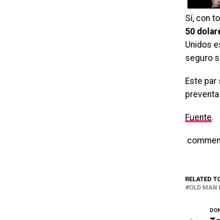
Sí, con t
50 dolar
Unidos e
seguro s
Este par 
preventa
Fuente
.
commen
RELATED T
OLD MAN
DON