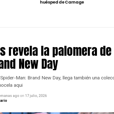
huésped de Carnage
s revela la palomera de
and New Day
 Spider-Man: Brand New Day, llega también una colecc
nocela aqui
emanas ago
on
17 julio, 2026
ario