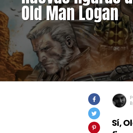
Old Man Logan
P
B
Sí, 