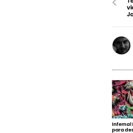
Te
v
J
Infernal 
para des