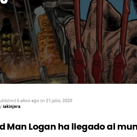
ublished
6 años ago
on
21 julio, 2020
y
iakinjera
Old Man Logan ha llegado al mun