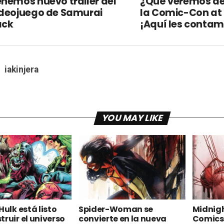
nemos nuevo tráiler del
¿Qué veremos de
ideojuego de Samurai
la Comic-Con a
ack
¡Aquí les contam
iakinjera
YOU MAY LIKE
Hulk está listo
Spider-Woman se
Midnigh
truir el universo
convierte en la nueva
Comics 