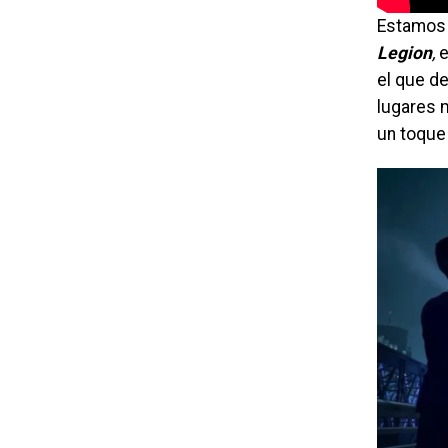
Estamos 
Legion
,
e
el que d
lugares 
un toque