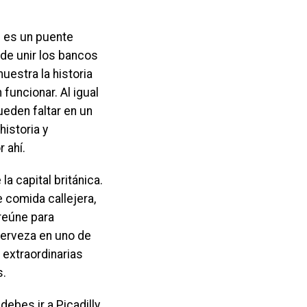
e es un puente
 de unir los bancos
estra la historia
funcionar. Al igual
ueden faltar en un
historia y
 ahí.
a capital británica.
 comida callejera,
reúne para
cerveza en uno de
r extraordinarias
s.
 debes ir a Picadilly