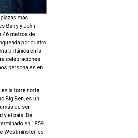
s plazas más
es Barry y John
us 46 metros de
lanqueada por cuatro
ia británica en la
ara celebraciones
hos personajes en
en la torre norte
o Big Ben, es un
además de ser
 y el país. De
 terminado en 1859.
 de Westminster, es