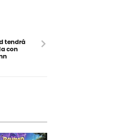
d tendrá
la con
nn