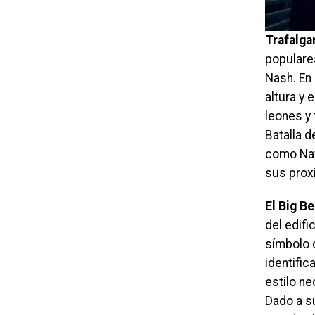
Trafalga
populares
Nash. En
altura y 
leones y 
Batalla d
como Nav
sus prox
El Big B
del edif
símbolo d
identifi
estilo n
Dado a su