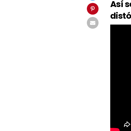
Así s
dist