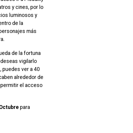
tros y cines, por lo
cios luminosos y
entro de la
s personajes más
a.
eda de la fortuna
 deseas vigilarlo
sa, puedes ver a 40
 caben alrededor de
permitir el acceso
 Octubre
para