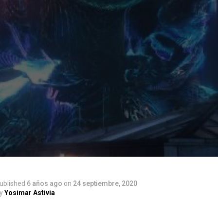
ublished
6 años ago
on
24 septiembre, 2020
y
Yosimar Astivia