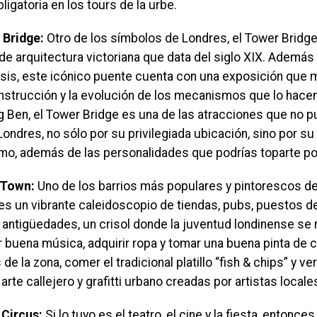
ligatoria en los tours de la urbe.
 Bridge:
Otro de los símbolos de Londres, el Tower Bridg
de arquitectura victoriana que data del siglo XIX. Además
sis, este icónico puente cuenta con una exposición que mu
nstrucción y la evolución de los mecanismos que lo hacen 
g Ben, el Tower Bridge es una de las atracciones que no p
Londres, no sólo por su privilegiada ubicación, sino por su 
mo, además de las personalidades que podrías toparte por
 Town:
Uno de los barrios más populares y pintorescos de l
s un vibrante caleidoscopio de tiendas, pubs, puestos de
 antigüedades, un crisol donde la juventud londinense se 
 buena música, adquirir ropa y tomar una buena pinta de 
 de la zona, comer el tradicional platillo “fish & chips” y ve
arte callejero y grafitti urbano creadas por artistas locale
y Circus:
Si lo tuyo es el teatro, el cine y la fiesta, entonces