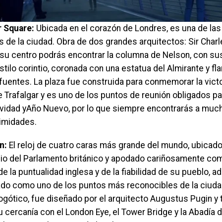
r Square:
Ubicada en el corazón de Londres, es una de la
 de la ciudad. Obra de dos grandes arquitectos: Sir Charl
 su centro podrás encontrar la columna de Nelson, con s
estilo corintio, coronada con una estatua del Almirante y f
fuentes. La plaza fue construida para conmemorar la victor
e Trafalgar y es uno de los puntos de reunión obligados p
idad yAño Nuevo, por lo que siempre encontrarás a muc
imidades.
en:
El reloj de cuatro caras más grande del mundo, ubicado 
icio del Parlamento británico y apodado cariñosamente com
e la puntualidad inglesa y de la fiabilidad de su pueblo, 
cado como uno de los puntos más reconocibles de la ciudad
eogótico, fue diseñado por el arquitecto Augustus Pugin y
 cercanía con el London Eye, el Tower Bridge y la Abadía