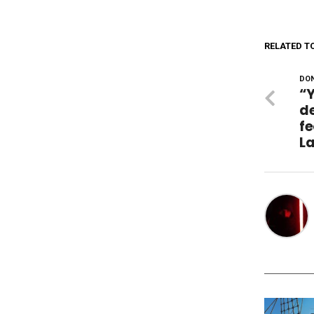
RELATED T
DON
“Y
de
fe
L