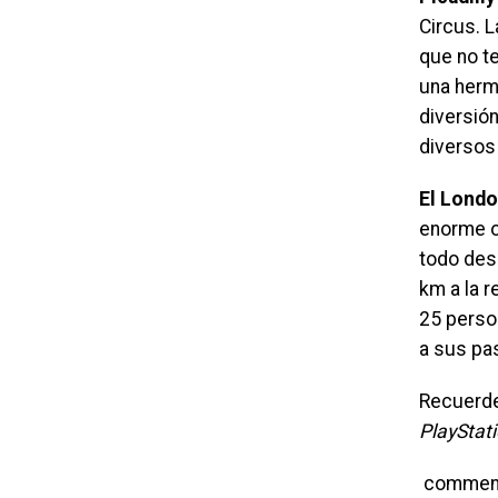
Circus. L
que no t
una hermo
diversió
diversos 
El Londo
enorme of
todo desd
km a la 
25 perso
a sus pa
Recuerd
PlayStat
commen