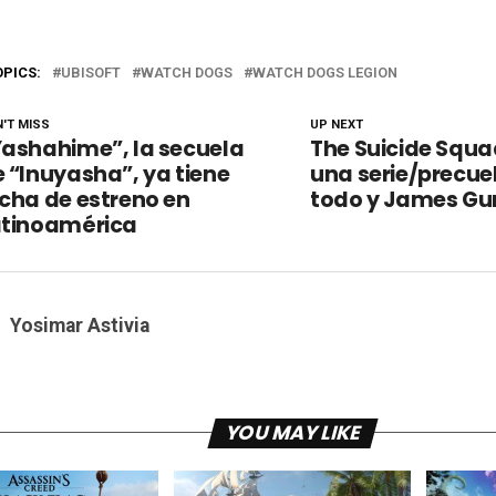
OPICS:
UBISOFT
WATCH DOGS
WATCH DOGS LEGION
'T MISS
UP NEXT
ashahime”, la secuela
The Suicide Squa
 “Inuyasha”, ya tiene
una serie/precue
cha de estreno en
todo y James Gu
atinoamérica
Yosimar Astivia
YOU MAY LIKE