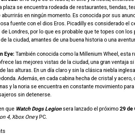
a plaza se encuentra rodeada de restaurantes, tiendas, tea
e aburrirás en ningún momento. Es conocida por sus anun
sa fuente con el dios Eros. Picadilly es considerado el c
n de Londres, por lo que es probable que te topes con lo
de la ciudad, amantes de una buena historia o una aventur
n Eye:
También conocida como la Millenium Wheel, esta ru
rece las mejores vistas de la ciudad, una gran ventaja si
e las alturas. En un día claro y sin la clásica niebla ingle
redonda. Además, en cada cabina hecha de cristal y acero,
nas y la noria se encuentra en constante movimiento para 
sajeros sin detenerse.
en que
Watch Dogs Legion
sera lanzado el próximo
29 de
ion 4, Xbox One
y PC.
ts