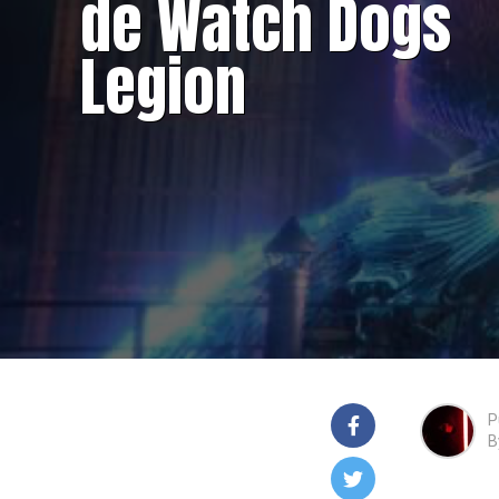
de Watch Dogs
Legion
P
B