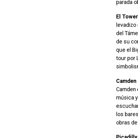
parada ob
El Tower
levadizo 
del Táme
de su co
que el Bi
tour por 
simbolis
Camden
Camden e
música y
escuchar
los bares
obras de 
Picadill