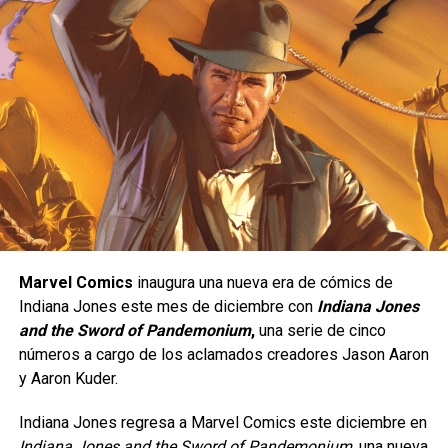
detective in Gotham. I AM
TIM DRAKE
See you
SEASON 3 FANDOM LOVEEEE
@DCTitans
@Variety
pic.twitter.com/rrWlKtHpm
l
— lycurgo (@jaylycurgo)
January 28, 2021
Dentro de los cómics, Tim es mejor conocido como el
Marvel Comics
inaugura una nueva era de cómics de
Robin más inteligente o el Robin detective y el tercer
Indiana Jones este mes de diciembre con
Indiana Jones
personaje en asumir la identidad del sidekick de Batman;
and the Sword of Pandemonium
,
una serie de cinco
en lo personal, creo que el actor sí tiene el porte de Tim
números a cargo de los aclamados creadores Jason Aaron
de un joven inteligente, analítico y siempre dispuesto a
y Aaron Kuder.
hacer el bien ¿a ustedes les agrada? La tercera temporada
de Titans llega de manera exclusiva a HBO Max.
Indiana Jones regresa a Marvel Comics este diciembre en
Indiana Jones and the Sword of Pandemonium
, una nueva