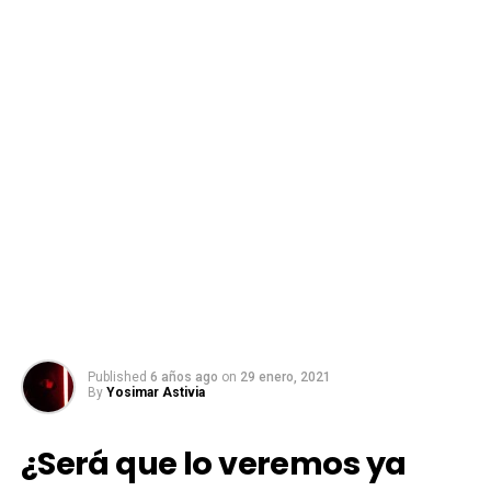
Published
6 años ago
on
29 enero, 2021
By
Yosimar Astivia
¿Será que lo veremos ya