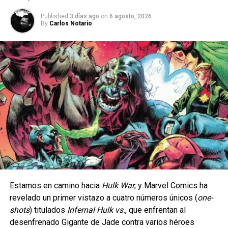
Published
3 días ago
on
6 agosto, 2026
By
Carlos Notario
Estamos en camino hacia
Hulk War
, y Marvel Comics ha
revelado un primer vistazo a cuatro números únicos (
one-
La serie da inicio a una etapa totalmente nueva de
shots
) titulados
Infernal Hulk vs.
, que enfrentan al
aventuras en cómic para el icónico arqueólogo,
desenfrenado Gigante de Jade contra varios héroes
ambientada en la época de las películas originales que