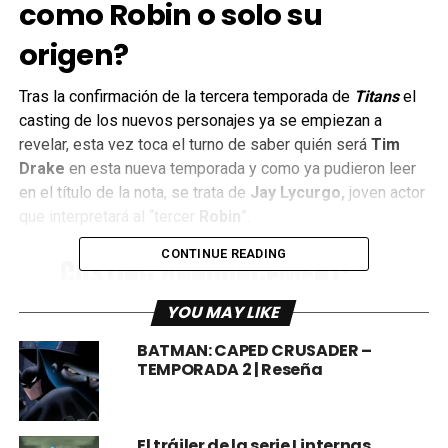
como Robin o solo su
origen?
Tras la confirmación de la tercera temporada de
Titans
el
casting de los nuevos personajes ya se empiezan a
revelar, esta vez toca el turno de saber quién será
Tim
Drake
en esta nueva temporada y como ya pudieron leer
en el título de la nota, se trata de
Jay Lycurgo,
joven actor
que interpretará al “tercer
Robin
”.
CONTINUE READING
CASTING ANNOUNCEMENT:
From the shadow of the
YOU MAY LIKE
bat, a new hero arrives to
BATMAN: CAPED CRUSADER –
join season 3 of
TEMPORADA 2 | Reseña
#DCTitans
. Please
welcome Jay Lycurgo as
El tráiler de la serie Linternas