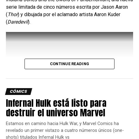
serie limitada de cinco números escrita por Jason Aaron
comments
(
Thor
) y dibujada por el aclamado artista Aaron Kuder
(
Daredevil
).
RELATED TOPICS:
DC
DC COMICS
HBO MAX
JAY LYCURGO
ROBIN
TIM DRAKE
TITANS
UP NEXT
Wonder Woman 1984 llega a plataformas
digitales como parte de Warner en Casa
CONTINUE READING
DON'T MISS
Netflix prepara un “anime” de “Tomb Raider”
y de “Skull Island”
CÓMICS
Infernal Hulk está listo para
Yosimar Astivia
destruir el universo Marvel
Estamos en camino hacia Hulk War, y Marvel Comics ha
revelado un primer vistazo a cuatro números únicos (one-
shots) titulados Infernal Hulk vs