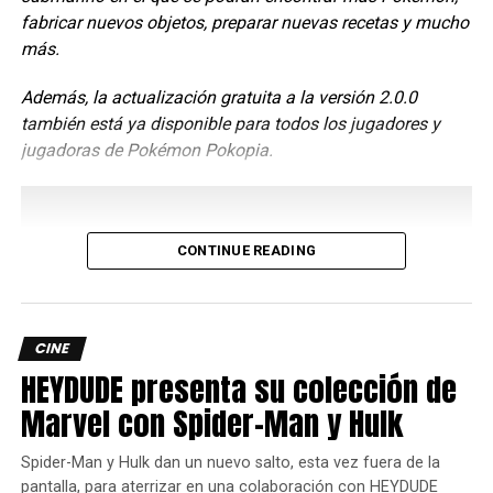
fabricar nuevos objetos, preparar nuevas recetas y mucho
más.
DRAGON QUEST The Adventure of Dai: A Hero’s Bonds
,
Además, la actualización gratuita a la versión 2.0.0
es un RPG dinámico el cual podremos jugar hasta con
también está ya disponible para todos los jugadores y
otros dos amigos, lo mejor de todo es que ofrece un
jugadoras de Pokémon Pokopia.
sistema d e juego profundo en el que la estrategia de en
dónde colocamos a nuestros personajes será clave para
salir victorioso y es que no solo se tratará de subir de
nivel, sino que también tendremos que este al tanto de
CONTINUE READING
nuestras armas, combos y hasta los distintos jobs que les
podremos asignar a los personajes.
CINE
HEYDUDE presenta su colección de
Marvel con Spider-Man y Hulk
Spider-Man y Hulk dan un nuevo salto, esta vez fuera de la
pantalla, para aterrizar en una colaboración con HEYDUDE