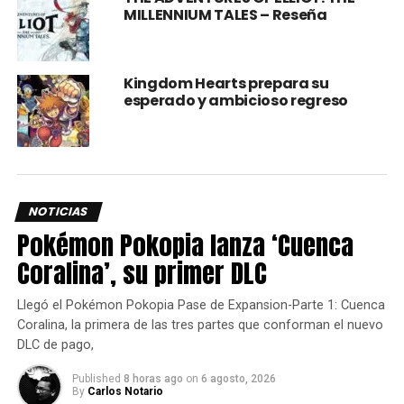
Play
.
MILLENNIUM TALES – Reseña
Kingdom Hearts prepara su
esperado y ambicioso regreso
NOTICIAS
Pokémon Pokopia lanza ‘Cuenca
Coralina’, su primer DLC
Llegó el Pokémon Pokopia Pase de Expansion-Parte 1: Cuenca
Coralina, la primera de las tres partes que conforman el nuevo
DLC de pago,
Published
8 horas ago
on
6 agosto, 2026
By
Carlos Notario