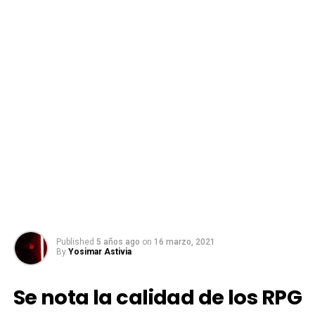
Published
5 años ago
on
16 marzo, 2021
By
Yosimar Astivia
Se nota la calidad de los RPG