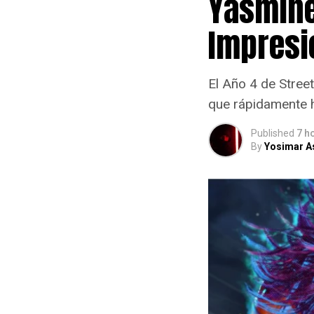
Yasmine 
Impresi
El Año 4 de Stree
que rápidamente h
Published
7 h
By
Yosimar As