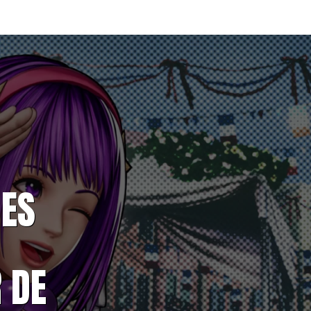
 ES
 DE