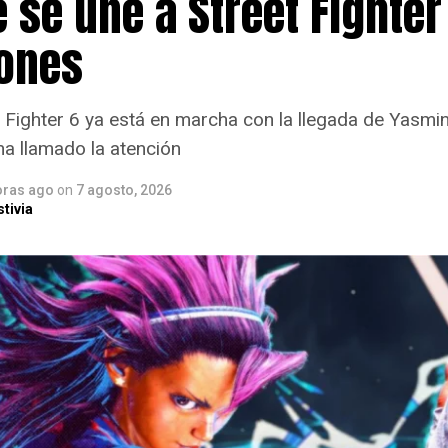
se une a Street Fighter 
ones
t Fighter 6 ya está en marcha con la llegada de Yasmi
a llamado la atención
oras ago
on
7 agosto, 2026
tivia