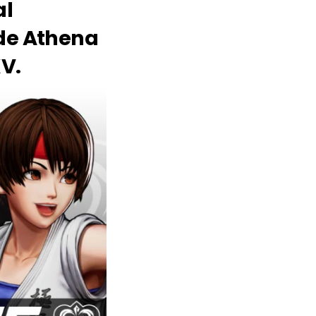
al
 de Athena
XV.