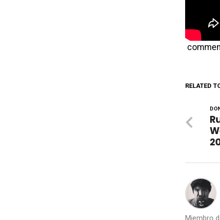
commen
RELATED T
DON
Ru
We
2
Miembro de