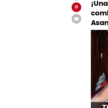
¡Una 
comb
Asam