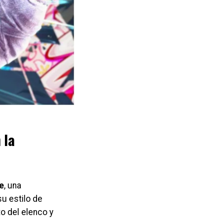
 la
e
, una
u estilo de
o del elenco y