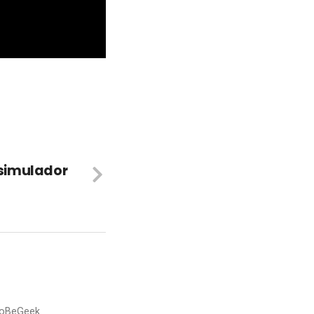
r simulador
nToBeGeek