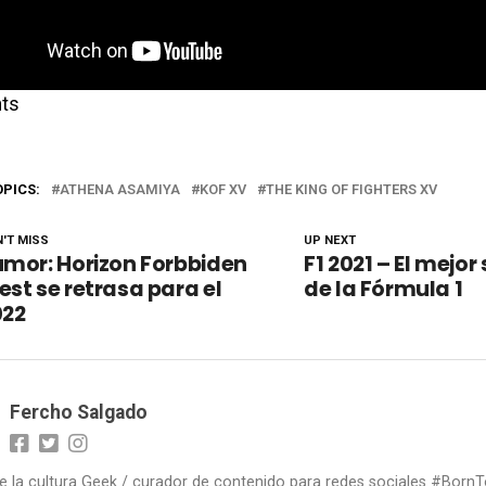
ts
OPICS:
ATHENA ASAMIYA
KOF XV
THE KING OF FIGHTERS XV
'T MISS
UP NEXT
mor: Horizon Forbbiden
F1 2021 – El mejo
st se retrasa para el
de la Fórmula 1
022
Fercho Salgado
 la cultura Geek / curador de contenido para redes sociales #Bor