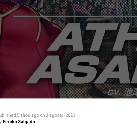
ublished
5 años ago
on
2 agosto, 2021
y
Fercho Salgado