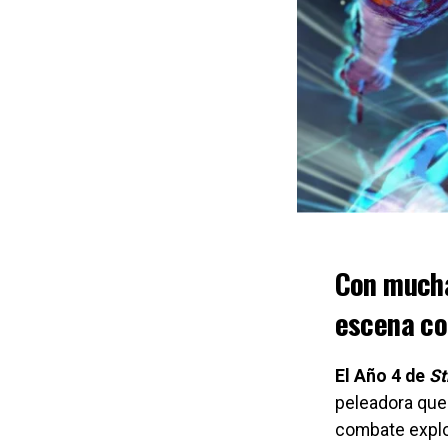
Con mucha
escena co
El Año 4 de
St
peleadora que 
combate explos