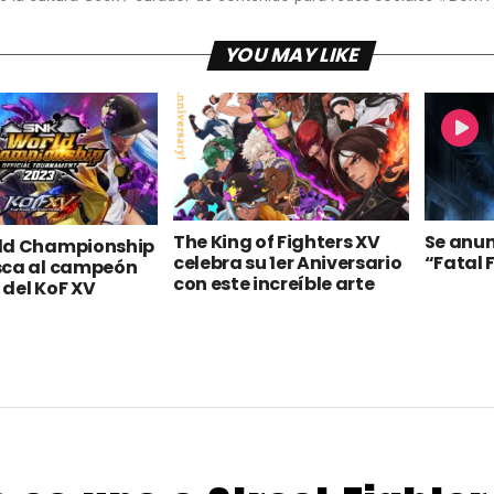
YOU MAY LIKE
The King of Fighters XV
Se anun
ld Championship
celebra su 1er Aniversario
“Fatal 
sca al campeón
con este increíble arte
del KoF XV