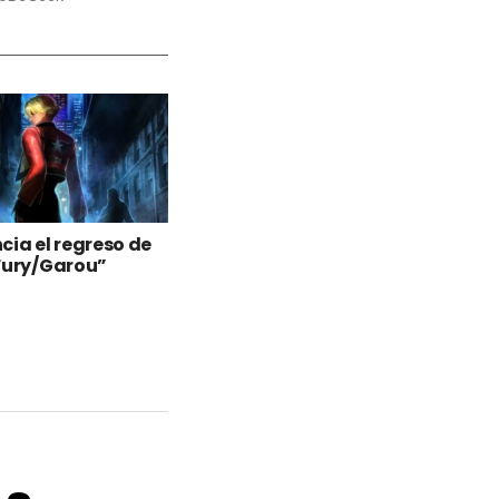
cia el regreso de
Fury/Garou”