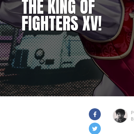
THE KING OF
FIGHTERS XV!
P
B