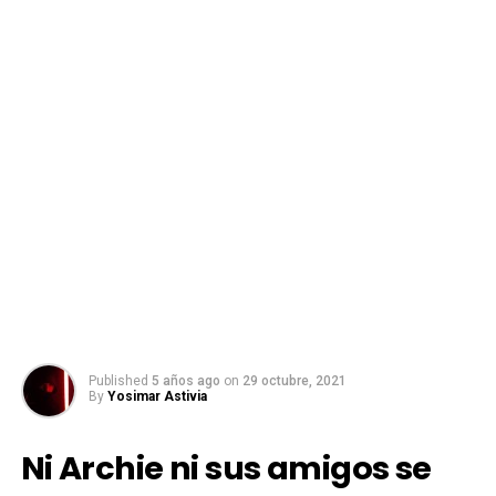
Published
5 años ago
on
29 octubre, 2021
By
Yosimar Astivia
Ni Archie ni sus amigos se