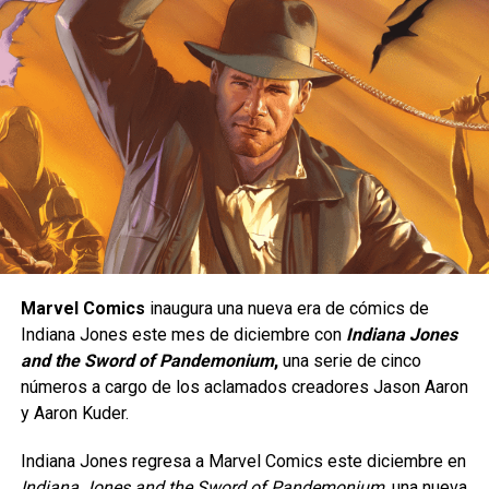
El primer arco llamado “Escape from Riverdale” (que va del
#1 al #5) nos muestra que el inicio del apocalipsis
zombie se da por Sabrina, quien desobedeciendo a sus
tías y en una acción altruista por ayudar a un desconsolado
Torombolo/Judgerhead, quien le ha pedido reviva a su
perro Hot-Dog que fue atropellado, lanza un hechizo que
lo trae de vuelta del más allá al cachorro, sin embargo,
también en este universo hay consecuencias por revivir a
Marvel Comics
inaugura una nueva era de cómics de
lo muertos y Hot-Dog regresa como zombie que ataca a
Indiana Jones este mes de diciembre con
Indiana Jones
Torombolo y obviamente lo transforma en un no muerto,
and the Sword of Pandemonium
,
una serie de cinco
dando inicio al apocalipsis zombie.
números a cargo de los aclamados creadores Jason Aaron
y Aaron Kuder.
Indiana Jones regresa a Marvel Comics este diciembre en
Indiana Jones and the Sword of Pandemonium
, una nueva