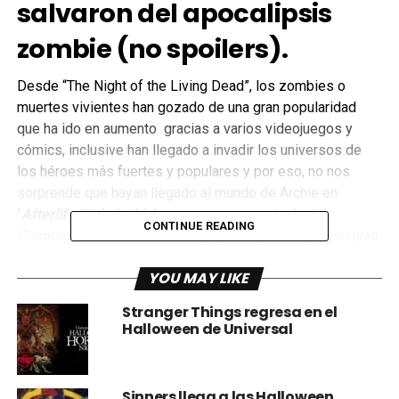
salvaron del apocalipsis
zombie
(no spoilers).
Desde “The Night of the Living Dead”, los zombies o
muertes vivientes han gozado de una gran popularidad
que ha ido en aumento gracias a varios videojuegos y
cómics, inclusive han llegado a invadir los universos de
los héroes más fuertes y populares y por eso, no nos
sorprende que hayan llegado al mundo de Archie en
“
Afterlife With Archie
”, una nueva serie de
Archie
CONTINUE READING
Comics
que inició en el 2013 y que sorprendió por su gran
arte a cargo de
Francesco Francavila
y su muy bien
YOU MAY LIKE
cintada hdotoroa escrita por
Roberto Aguirre-Sacasa.
Stranger Things regresa en el
Halloween de Universal
Sinners llega a las Halloween