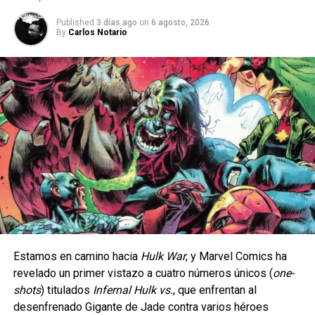
Lamentablemente Sabrina queda descartada para ayudar a
Published
3 días ago
on
6 agosto, 2026
By
Carlos Notario
detener la horda de zombies que ha azotado a Riverdale,
ya que sus tías la han castigado de manera ejemplar por
romper una de las reglas importantes en el mundo de las
brujas, despojándola sus poderes y exiliándola un año sin
poder hacer uso de su voz.
Estamos en camino hacia
Hulk War
, y Marvel Comics ha
revelado un primer vistazo a cuatro números únicos (
one-
La serie da inicio a una etapa totalmente nueva de
shots
) titulados
Infernal Hulk vs.
, que enfrentan al
aventuras en cómic para el icónico arqueólogo,
desenfrenado Gigante de Jade contra varios héroes
ambientada en la época de las películas originales que