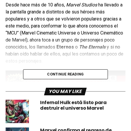
Desde hace más de 10 años,
Marvel Studios
ha llevado a
la pantalla grande a distintos de sus héroes más
populares y a otros que se volvieron populares gracias a
este medio, para conformar lo que ahora conocemos el
“MCU” (Marvel Cinematic Universe o Universo Cinemático
de Marvel); ahora toca a un grupo de personajes poco
conocidos, los llamados
Eternos
o
The Eternals
y si no
habían oído hablar de ellos, aquí les contamos un poco de
estos personajes.
CONTINUE READING
YOU MAY LIKE
Infernal Hulk está listo para
destruir el universo Marvel
Marvel confirma el regreso de