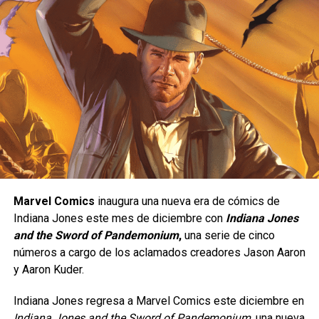
primera vez en
The Eternals #1
en 1976, los Eternos son
una raza alienígena que se considera una rama del
proceso evolutivo que los Celestiales iniciaron cuando
llegaron a la Tierra, de hecho ellos pretendían que los
Eternos fueran los guardianes de la Tierra, por lo que
podemos decir que los Celestiales son los creadores
de
los Eternos y de los Deviantes
.
Marvel Comics
inaugura una nueva era de cómics de
Indiana Jones este mes de diciembre con
Indiana Jones
and the Sword of Pandemonium
,
una serie de cinco
números a cargo de los aclamados creadores Jason Aaron
y Aaron Kuder.
Indiana Jones regresa a Marvel Comics este diciembre en
Indiana Jones and the Sword of Pandemonium
, una nueva