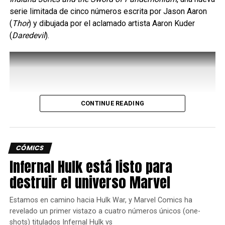
serie limitada de cinco números escrita por Jason Aaron
Sin embargo, a diferencia de los Eternos, los Deviantes
(
Thor
) y dibujada por el aclamado artista Aaron Kuder
guardan un aspecto grotesco y buscan traer caos, por lo
(
Daredevil
).
que la rivalidad entre los Eternos y Deviantes era de
esperarse.
CONTINUE READING
CÓMICS
Infernal Hulk está listo para
destruir el universo Marvel
Estamos en camino hacia Hulk War, y Marvel Comics ha
revelado un primer vistazo a cuatro números únicos (one-
shots) titulados Infernal Hulk vs