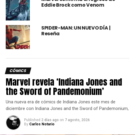
Eddie Brock como Venom
SPIDER-MAN: UN NUEVO DÍA |
Reseña
CÓMICS
Marvel revela ‘Indiana Jones and
the Sword of Pandemonium’
Una nueva era de cómics de Indiana Jones este mes de
diciembre con Indiana Jones and the Sword of Pandemonium,
Published
2 días ago
on
7 agosto, 2026
By
Carlos Notario
Creados por Jack Kirby y haciendo su aparición por