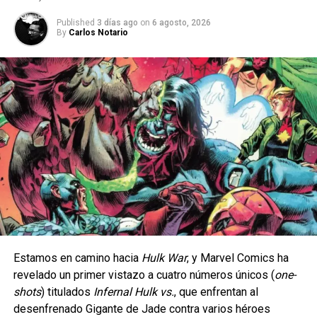
Published
3 días ago
on
6 agosto, 2026
By
Carlos Notario
Desde su primera aparición y su inclusión al universo de
Marvel, se nos han presentado distintas generaciones de
Eternos, y es que a diferencia de su nombre, esta raza no
Estamos en camino hacia
Hulk War
, y Marvel Comics ha
es cien por ciento inmortales e incluso en un inicio no
revelado un primer vistazo a cuatro números únicos (
one-
La serie da inicio a una etapa totalmente nueva de
poseían los poderes cósmicos que ahora se le se
shots
) titulados
Infernal Hulk vs.
, que enfrentan al
aventuras en cómic para el icónico arqueólogo,
atribuye, no fue sino hasta la destrucción de su planeta,
desenfrenado Gigante de Jade contra varios héroes
ambientada en la época de las películas originales que