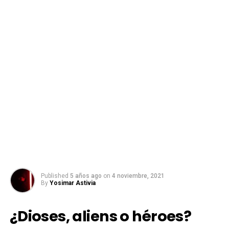
Published
5 años ago
on
4 noviembre, 2021
By
Yosimar Astivia
¿Dioses, aliens o héroes?