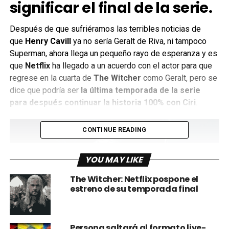
significar el final de la serie.
Después de que sufriéramos las terribles noticias de
que
Henry Cavill
ya no sería Geralt de Riva, ni tampoco
Superman, ahora llega un pequeño rayo de esperanza y es
que
Netflix
ha llegado a un acuerdo con el actor para que
regrese en la cuarta de
The Witcher
como Geralt, pero se
dice que podría ser
la última temporada de la serie
para después continuar la historia 100% con Ciri
.
CONTINUE READING
YOU MAY LIKE
The Witcher: Netflix pospone el
estreno de su temporada final
Persona saltará al formato live-