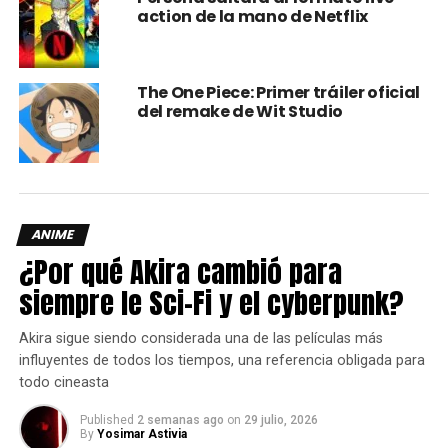
action de la mano de Netflix
The One Piece: Primer tráiler oficial
del remake de Wit Studio
Parece ser que los productores de The Witcher buscan
darle un cierre al personaje de Geralt com Henry Cavill
ANIME
interpretándolo en una cuarta y última temporada, esto
¿Por qué Akira cambió para
para también dejar contentos a los fans (y no dejen
siempre le Sci-Fi y el cyberpunk?
abruptamente la serie), pero ello no significaría el final de
esta saga en Netflix, ya que la historia “continuaría” con Ciri
Akira sigue siendo considerada una de las películas más
como protagonista en su propio show.
influyentes de todos los tiempos, una referencia obligada para
todo cineasta
Lo bueno es que sabemos que al igual que Geralt, ustedes
no se dejarían engañar por una nota así en un 28 de
Published
2 semanas ago
on
29 julio, 2026
By
Yosimar Astivia
diciembre.