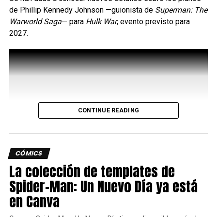
poder de contraatacar la
de Phillip Kennedy Johnson —guionista de
Superman: The
Warworld Saga
— ​​para
Hulk War
, evento previsto para
corrupción.
2027.
A 15 años de su
lanzamiento llega a
México la miniserie
original de
#SpiderMan
CONTINUE READING
Noir. Pronto más detalles
de este lanzamiento.
pic.twitter.com/TsDByM9F
CÓMICS
La colección de templates de
tD
Spider-Man: Un Nuevo Día ya está
en Canva
— Panini Cómics México (@PaniniComicsMx)
March 7,
2023