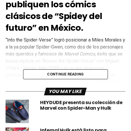
publiquen los cómics
clásicos de “Spidey del
futuro” en México.
“Into the Spider-Verse” logró posicionar a Miles Morales y
a la ya popular Spider-Gwen, como dos de los personajes
más queridos y famosos de
Marvel Comics
, éxito que se
busca replicar en “Across the Spider-Verse” con Miguel
O’Hara / Spider-Man 2099 y en lo que llega esta
CONTINUE READING
película,
Panini Cómics México
nos permitirá conocer
mejor a este peculiar héroe del futuro, esto
trayendo los
cómics clásicos de Spider-Man 2099 como parte de
YOU MAY LIKE
la línea Marvel Vintage
, con capítulos nunca antes
HEYDUDE presenta su colección de
publicados en México.
Marvel con Spider-Man y Hulk
¡Miguel O'Hara se
columpia a nuestras
Infernal Hulk está listo para