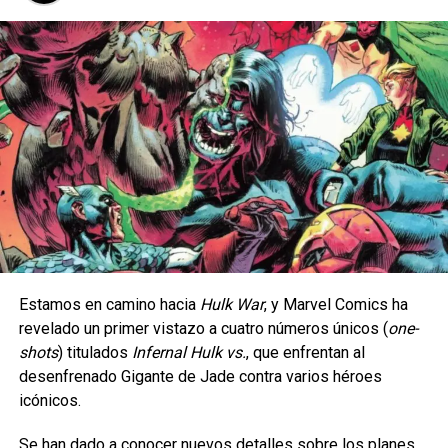
pic.twitter.com/iLE9r4QBu
z
— Panini Cómics México (@PaniniComicsMx)
March 7,
2023
Asimismo,
publicará la compilación de la miniserie de
Spider-Man Noir
, una versión de Spidey situada en 1933
en la que Peter Parker se enfrenta a la magia al puro estilo
de novelas Noir.
El año: 1933. La ciudad:
Nueva York.
Estamos en camino hacia
Hulk War
, y Marvel Comics ha
revelado un primer vistazo a cuatro números únicos (
one-
shots
) titulados
Infernal Hulk vs.
, que enfrentan al
Una fatídica mordedura de
desenfrenado Gigante de Jade contra varios héroes
araña le da al joven
icónicos.
agitador Peter Parker el
Se han dado a conocer nuevos detalles sobre los planes