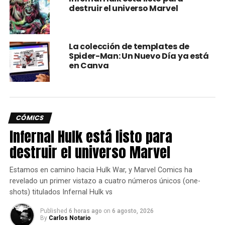
destruir el universo Marvel
oficinas este año para
presentar la línea Marvel
Vintage! Una colección
La colección de templates de
Spider-Man: Un Nuevo Día ya está
para los lectores de los
en Canva
80, 90 y más.
El primer tomo está
CÓMICS
dedicado a
Infernal Hulk está listo para
#SpiderMan2099
, con
destruir el universo Marvel
capítulos nunca antes
Estamos en camino hacia Hulk War, y Marvel Comics ha
publicados en México.
revelado un primer vistazo a cuatro números únicos (one-
Próximamente más
shots) titulados Infernal Hulk vs
detalles.
Published
6 horas ago
on
6 agosto, 2026
By
Carlos Notario