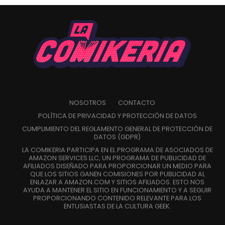
Explora la
colección:
https://www.canva.com/collections/spiderman-
brand-new-day
Tras un importante giro argumental en Amazing Spider-
Man: Spider-Versity #5 el próximo mes, donde Jessica
Drew “se encuentra en posesión del supervillano más
aterrador de Marvel”, se verá inmersa en un nuevo y
oscuro capítulo en Spider-Woman #1.
NOSOTROS
CONTACTO
POLÍTICA DE PRIVACIDAD Y PROTECCIÓN DE DATOS
Escrita por Dan Watters (Loki) e ilustrada por Andrea
CUMPLIMIENTO DEL REGLAMENTO GENERAL DE PROTECCIÓN DE
Broccardo (Spider-Man Noir), Spider-Woman lleva a
DATOS (GDPR)
Jessica de vuelta a sus orígenes como investigadora
LA COMIKERIA PARTICIPA EN EL PROGRAMA DE ASOCIADOS DE
privada.
AMAZON SERVICES LLC, UN PROGRAMA DE PUBLICIDAD DE
AFILIADOS DISEÑADO PARA PROPORCIONAR UN MEDIO PARA
QUE LOS SITIOS GANEN COMISIONES POR PUBLICIDAD AL
Se unirá al periodista Ben Urich para descubrir las
comments
ENLAZAR A AMAZON.COM Y SITIOS AFILIADOS. ESTO NOS
amenazas ocultas que acechan en las sombras.
AYUDA A MANTENER EL SITIO EN FUNCIONAMIENTO Y A SEGUIR
PROPORCIONANDO CONTENIDO RELEVANTE PARA LOS
ENTUSIASTAS DE LA CULTURA GEEK.
Adentrándose en los rincones más oscuros del Universo
Marvel, incluso aquellos que sus compañeros héroes