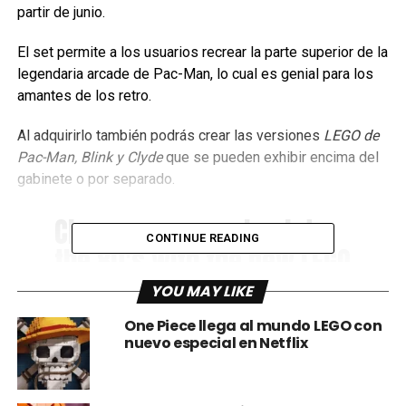
partir de junio.
El set permite a los usuarios recrear la parte superior de la
legendaria arcade de Pac-Man, lo cual es genial para los
amantes de los retro.
Al adquirirlo también podrás crear las versiones
LEGO de
Pac-Man, Blink y Clyde
que se pueden exhibir encima del
gabinete o por separado.
Chomp your way back to
CONTINUE READING
the 80's with the new LEGO
Icons PAC-MAN Arcade!
YOU MAY LIKE
Ready! Build! Play!
One Piece llega al mundo LEGO con
pic.twitter.com/ZlvhV5KLV
nuevo especial en Netflix
c