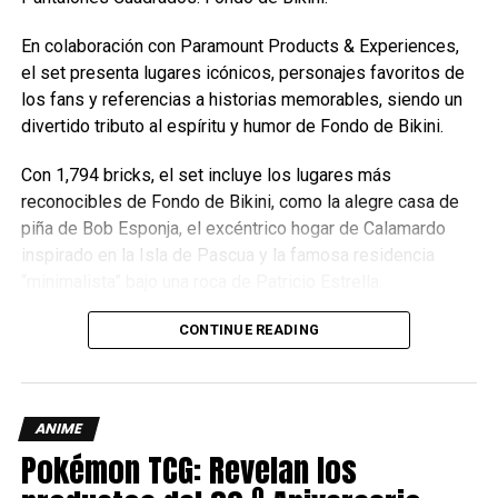
colección esta Ping Solutions.
UP NEXT
Para información sobre fecha de venta al público y costos,
Call of Juarez: Gunslinger tendrá evento en
En colaboración con Paramount Products & Experiences,
Dying Light 2
por favor estar atentos a los canales de comunicación de
el set presenta lugares icónicos, personajes favoritos de
Cinépolis.
DON'T MISS
los fans y referencias a historias memorables, siendo un
Spider-Man 2099, Miles Morales y el Spider-
divertido tributo al espíritu y humor de Fondo de Bikini.
Estos son los coleccionables de
verse llegarán a Fortnite
Spider-Man: Brand New Day
Con 1,794 bricks, el set incluye los lugares más
reconocibles de Fondo de Bikini, como la alegre casa de
Carlos Notario
piña de Bob Esponja, el excéntrico hogar de Calamardo
Uno de los vasos muestra a Spider-Man balanceándose
inspirado en la Isla de Pascua y la famosa residencia
entre los rascacielos, mientras que el otro lo captura en
“minimalista” bajo una roca de Patricio Estrella.
plena acción, emergiendo desde la tapa con su telaraña
lista para entrar en combate.
CONTINUE READING
ANIME
Pokémon TCG: Revelan los