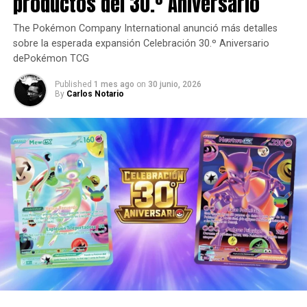
productos del 30.º Aniversario
The Pokémon Company International anunció más detalles
sobre la esperada expansión Celebración 30.º Aniversario
dePokémon TCG
Published
1 mes ago
on
30 junio, 2026
By
Carlos Notario
La palomera recrea uno de los elementos más icónicos de
Spider-Man: una enorme telaraña que envuelve la pieza
mientras el héroe arácnido aparece entre sus hilos, como
si estuviera irrumpiendo en escena.