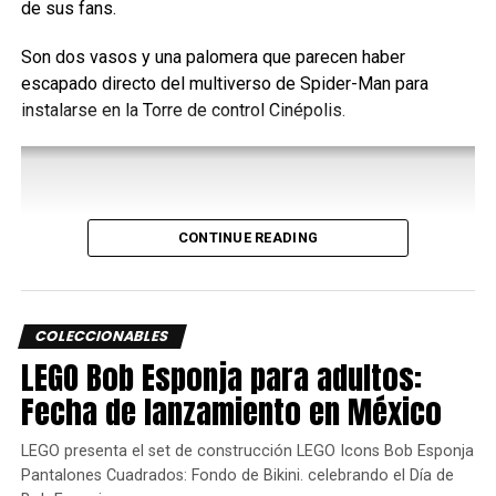
de sus fans.
fans de LEGO como para la misma empresa que tiene
grandes expectativas detrás de este proyecto.
Son dos vasos y una palomera que parecen haber
escapado directo del multiverso de Spider-Man para
La union de los bloques
instalarse en la Torre de control Cinépolis.
amarillos y los videojuegos
La máquina Lego Pac-Man Arcade es la última de una
creciente línea de juegos de Lego basados en
CONTINUE READING
videojuegos.
Desde que adquirió la licencia de Nintendo, la compañía ha
producido el set de NES,el Question Block,
Bowser
y los
COLECCIONABLES
numerosos paquetes de Super Mario.
LEGO Bob Esponja para adultos:
Fecha de lanzamiento en México
LEGO presenta el set de construcción LEGO Icons Bob Esponja
Pantalones Cuadrados: Fondo de Bikini. celebrando el Día de