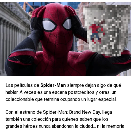
emocionado en el proceso de creación y agregó:
“Nuestro equipo de
talentosos diseñadores
trabajó incansablemente
para capturar la esencia
de la querida máquina
arcade PAC-MAN en forma
de ladrillo, desde el propio
Las películas de
Spider-Man
siempre dejan algo de qué
PAC-MAN hasta el colorido
hablar. A veces es una escena postcréditos y otras, un
entorno laberíntico en el
coleccionable que termina ocupando un lugar especial.
que habita.
Con el estreno de Spider-Man: Brand New Day, llega
también una colección para quienes saben que los
grandes héroes nunca abandonan la ciudad… ni la memoria
La llegada de este set es muy alentadora tanto para los