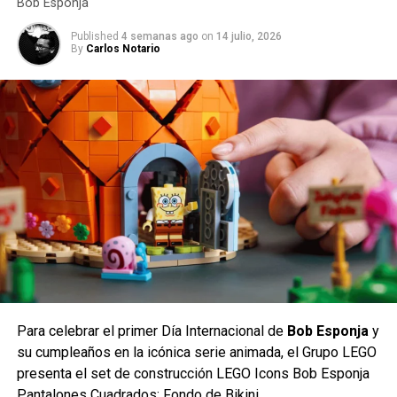
Bob Esponja
Published
4 semanas ago
on
14 julio, 2026
By
Carlos Notario
El mes pasado, se revelaron cuatro nuevos juegos de
Lego Sonic the Hedgehog. Los cuatro nuevos conjuntos
se lanzarán en agosto de 2023 y contarán con versiones
Lego minifig de Sonic, Tails y Amy.
Siguenos en nuestras
redes sociales
y suscribete a
nuestro canal de
Youtube
comments
Para celebrar el primer Día Internacional de
Bob Esponja
y
su cumpleaños en la icónica serie animada, el Grupo LEGO
presenta el set de construcción LEGO Icons Bob Esponja
RELATED TOPICS:
LEGO
PAC-MAN
Detrás de cada héroe hay una historia, detrás de cada
Pantalones Cuadrados: Fondo de Bikini.