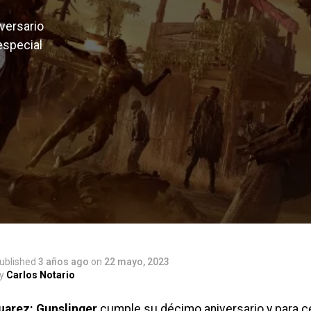
versario
especial
ublished
3 años ago
on
22 mayo, 2023
y
Carlos Notario
Juarez: Gunslinger
cumple su décimo aniversario y para c