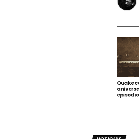
Quake ce
aniversa
episodio