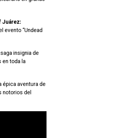
f Juárez:
el evento “Undead
a saga insignia de
 en toda la
a épica aventura de
 notorios del