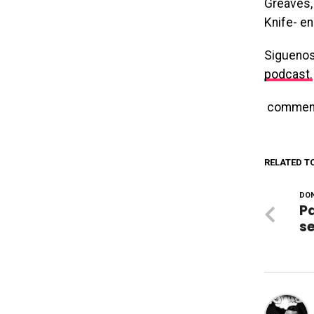
Greaves, 
Knife- en
Siguenos
podcast.
commen
RELATED T
DON
P
se