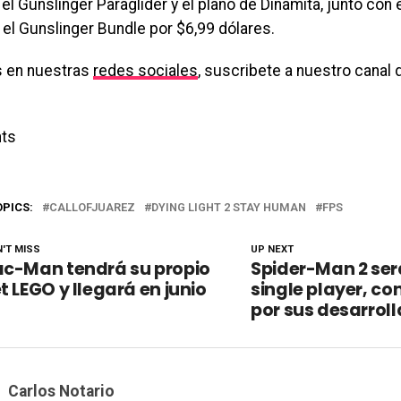
el Gunslinger Paraglider y el plano de Dinamita, junto con
 el Gunslinger Bundle por $6,99 dólares.
 en nuestras
redes sociales
, suscribete a nuestro canal 
ts
OPICS:
CALLOFJUAREZ
DYING LIGHT 2 STAY HUMAN
FPS
'T MISS
UP NEXT
ac-Man tendrá su propio
Spider-Man 2 ser
t LEGO y llegará en junio
single player, c
por sus desarrol
Carlos Notario