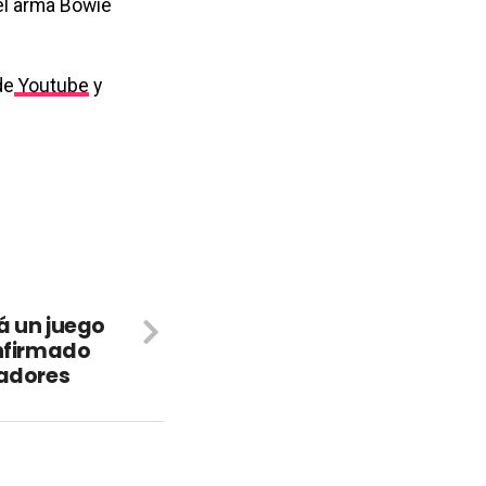
 el arma Bowie
de
Youtube
y
á un juego
onfirmado
ladores