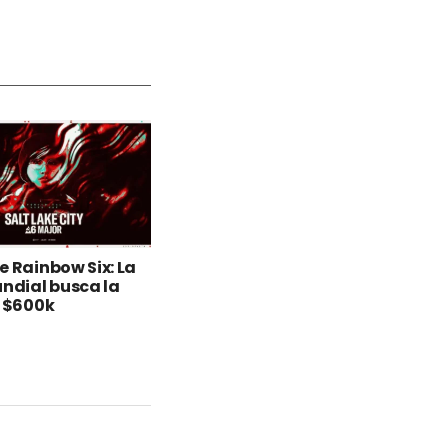
e Rainbow Six: La
undial busca la
y $600k