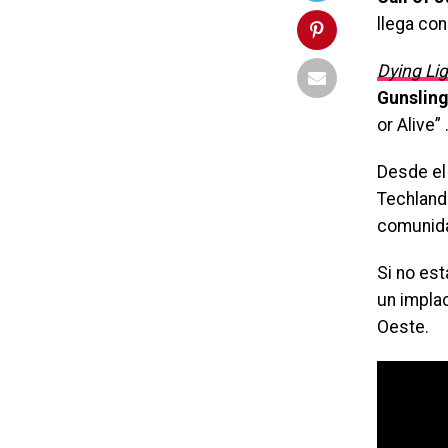
llega co
Dying Li
Gunsling
or Alive” 
Desde el
Techland
comunid
Si no es
un impla
Oeste.