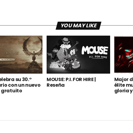
YOU MAY LIKE
lebra su 30.°
MOUSE: P.I. FOR HIRE |
Major d
rio con un nuevo
Reseña
élite m
 gratuito
gloria 