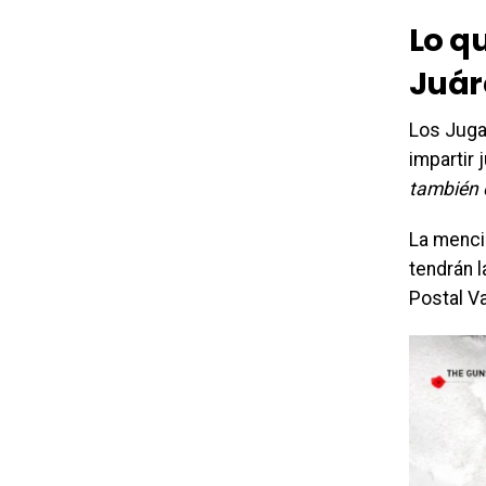
Lo qu
Juár
Los Juga
impartir 
también
La menc
tendrán l
Postal V