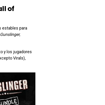
ll of
s estables para
Gunslinger,
o y los jugadores
xcepto Virals),