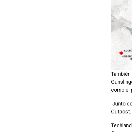
También 
Gunslinge
como el 
Junto con
Outpost.
Techland