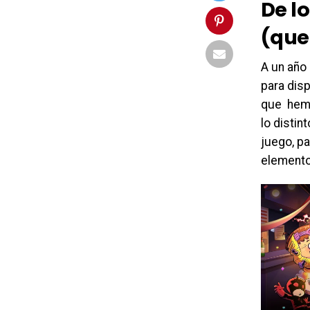
De l
(que 
A un año
para disp
que hemo
lo distin
juego, p
elemento