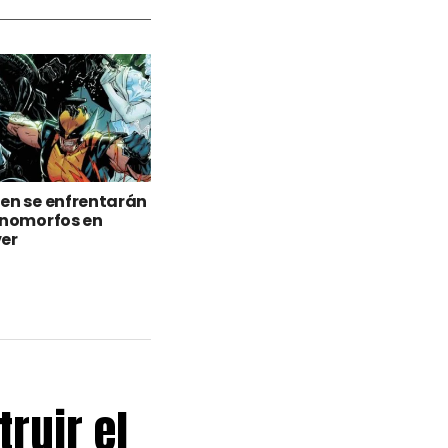
en se enfrentarán
enomorfos en
er
truir el