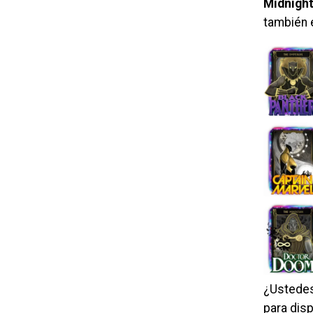
Midnigh
también e
¿Ustedes
para disp