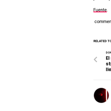
Fuente
.
commen
RELATED T
DON
El
st
ll