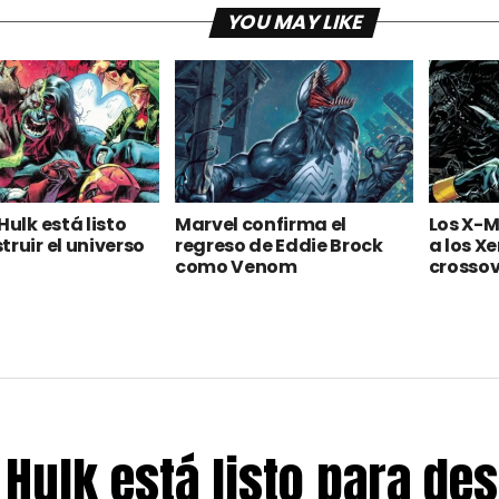
YOU MAY LIKE
Hulk está listo
Marvel confirma el
Los X-M
truir el universo
regreso de Eddie Brock
a los X
como Venom
crossov
 Hulk está listo para des