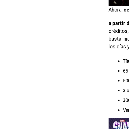
Ahora,
ce
a partir
créditos,
basta ini
los días 
Tít
65
500
3 b
30
Var