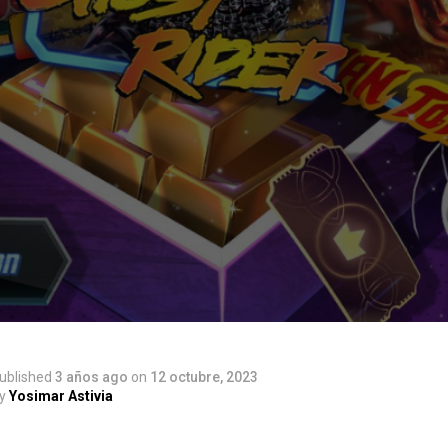
ublished
3 años ago
on
12 octubre, 2023
y
Yosimar Astivia