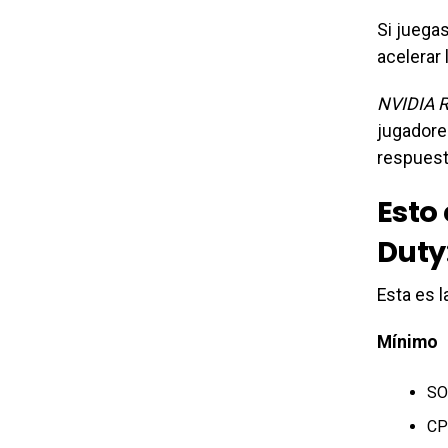
Si juega
acelerar
NVIDIA R
jugadore
respuesta
Esto 
Duty:
Esta es l
Mínimo
SO
CP