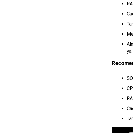
RA
Ca
Ta
Me
Al
ya
Recome
SO
CP
RA
Ca
Ta