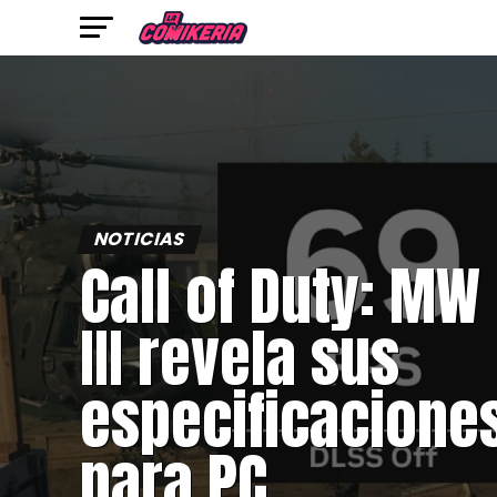
NOTICIAS
Call of Duty: MW
III revela sus
especificacione
para PC