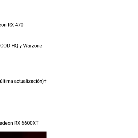
eon RX 470
i COD HQ y Warzone
última actualización)†
 Radeon RX 6600XT