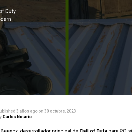
of Duty
odern
ublished
3 años ago
on
30 octubre, 2023
y
Carlos Notario
 Beenox, desarrollador principal de
Call of Duty
para PC, s