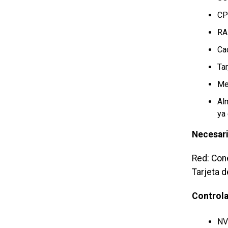
CP
RA
Ca
Ta
Me
Al
ya
Necesari
Red: Con
Tarjeta 
Control
NV