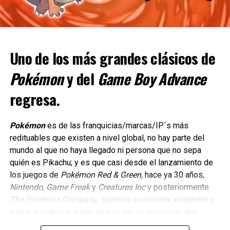
donde el mundo se sincroniza con la música de
Tango Gameworks/Bethesda Softworks llegará a
PlayStation 5 el 19 de marzo a la media noche UTC
con preventa disponible para compras digitales en
PlayStation 5 a partir del 22 de febrero.
Uno de los más grandes clásicos de
Grounded, la aventura de supervivencia en co-op,
Pokémon
y del
Game Boy Advance
llegará a PlayStation 4, PlayStation 5 y Nintendo
regresa.
Switch el 16 de abril.
El juego cruzado estará disponible en Xbox,
PlayStation, Nintendo Switch y en PC.
Pokémon
es de las franquicias/marcas/IP´s más
redituables que existen a nivel global, no hay parte del
Sea of Thieves, el juego de aventura de mundo
mundo al que no haya llegado ni persona que no sepa
abierto de Rare llegará a PlayStation 5 el 30 de
quién es Pikachu; y es que casi desde el lanzamiento de
abril. Asimismo, estará disponible en la lista de
los juegos de
Pokémon Red & Green,
hace ya 30 años,
deseos para los jugadores de PlayStation 5 a partir
Nintendo
,
Game Freak
y
Creatures Inc
y posteriormente
de mañana, 22 de febrero.
The Pokémon Company
, supieron posicionar, expander y
Estos títulos se unen a
franquicias
como Minecraft, Call of
cuidar la marca al punto de hoy ser un fenómeno que
Duty, Overwatch y Diablo que son propiedad de Microsoft
cualquier producto que sale se vende (casi por sí mismo)