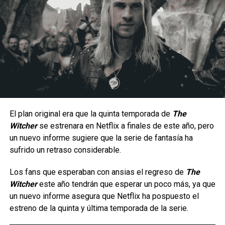
Un estilo arriesgado y difícil de dominar.
Al ser una peleadora cuyo estilo de juego se enfoca en la
constante presión a corta distancia, la hace un personaje
con una jugabilidad muy arriesgada ya que por lo mismo no
hay margen para errores, puesto que una combo fallido
significa una ventana muy corta para recuperarse antes de
El plan original era que la quinta temporada de
The
que el oponente contraataque; aunque en manos
Witcher
se estrenara en Netflix a finales de este año, pero
La serie da inicio a una etapa totalmente nueva de
experimentadas puede generar una presión constante
un nuevo informe sugiere que la serie de fantasía ha
aventuras en cómic para el icónico arqueólogo,
gracias a su velocidad, movilidad y capacidad para alternar
sufrido un retraso considerable.
ambientada en la época de las películas originales que
entre ataques terrestres y aéreos.
marcaron un hito.
Los fans que esperaban con ansias el regreso de
The
Witcher
este año tendrán que esperar un poco más, ya que
Tras los sucesos de
En busca del arca perdida
, los
un nuevo informe asegura que Netflix ha pospuesto el
villanos más infames de Indy —incluido el improbable
estreno de la quinta y última temporada de la serie.
regreso de un archienemigo— buscan una nueva y
aterradora fuente de poder para resarcirse de sus