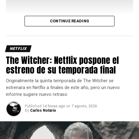
CONTINUE READING
Uno de los aspectos más interesantes de su kit es el
Bayani Mode
, una mecánica que potencia varios de sus
movimientos y le permite acceder a rutas de combo más
largas y con mayor daño, así que administrar
NETFLIX
correctamente este recurso es clave para sacar el máximo
The Witcher: Netflix pospone el
provecho del personaje ya que requiere de dos barras de
estreno de su temporada final
energía.
Originalmente la quinta temporada de The Witcher se
estrenara en Netflix a finales de este año, pero un nuevo
informe sugiere nuevo retraso
Published
14 horas ago
on
7 agosto, 2026
By
Carlos Notario