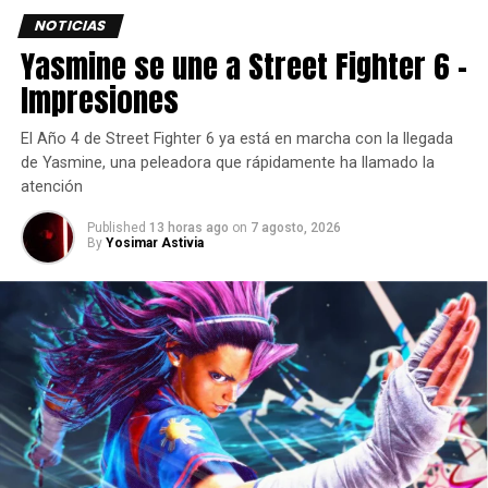
Las altas expectativas
NOTICIAS
Yasmine se une a Street Fighter 6 –
detrás de Hollow Knight:
Impresiones
Silksong
El Año 4 de Street Fighter 6 ya está en marcha con la llegada
Sarah Bond, presidenta de Xbox,
fue la que dio a conocer
de Yasmine, una peleadora que rápidamente ha llamado la
que ya se puede hacer el apartado de Silksong ademas
atención
recordó a los jugadores que el título estará disponible en
Published
13 horas ago
on
7 agosto, 2026
Xbox Game Pass desde el primer día.
By
Yosimar Astivia
Hollow Knight: Silksong
se anunció en febrero de 2019 y
se lanzará para PC, PS4, PS5, Switch, Xbox One y Xbox
Series X/S.
Who’s looking forward to
Day 1?
#XboxGamePass