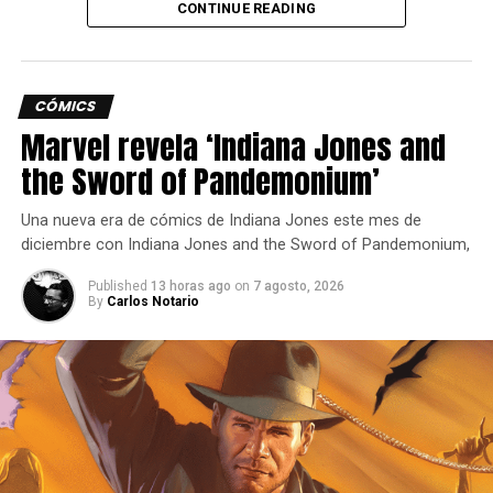
CONTINUE READING
nueva peleadora.
enterado de lo más atractivo del mundo geek, además
suscríbete a nuestro canal de
Youtube
y
podcast
CÓMICS
comments
Marvel revela ‘Indiana Jones and
the Sword of Pandemonium’
RELATED TOPICS:
DIAUNO
HOLLOW KNIGHT
Una nueva era de cómics de Indiana Jones este mes de
LANZAMIENTO
SILKSONG
XBOX
diciembre con Indiana Jones and the Sword of Pandemonium,
UP NEXT
Gears of War 6 dentro de poco comenzará a
Published
13 horas ago
on
7 agosto, 2026
By
Carlos Notario
dar señales de vida
DON'T MISS
The Punisher será despiadado en Daredevil:
Born Again
Carlos Notario