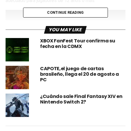
adecuado para jugadores de 12 años o más.
CONTINUE READING
YOU MAY LIKE
XBOX FanFest Tour confirma su
fecha en la CDMX
CAPOTE,el juego de cartas
brasileño, llega el 20 de agosto a
PC
La calificación se descubrió después de que Microsoft
lanzará una página de tienda de
Hollow Knight: Silksong
en Xbox esta semana.
¿Cuándo sale Final Fantasy XIV en
Nintendo Switch 2?
Dándole a los jugadores la opción de incluir Silksong a su
wishlist siendo esto un claro ejemplo de la inminente
llegada de la esperada secuela.