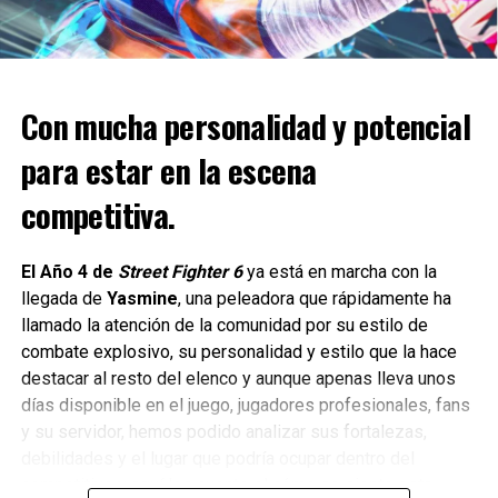
https://t.co/hpCl8fbI6L
— BondSarahBond (@BondSarah_Bond)
April 2, 2024
En mayo pasado,
Team Cherry
retrasó el juego desde un
Con mucha personalidad y potencial
lanzamiento planificado para la primera mitad de 2023
para estar en la escena
hasta una ventana de lanzamiento no especificada.
competitiva.
Según su desarrollador,
Silksong
contará con un reino
completamente nuevo, más de 150 enemigos diferentes y
un modo
Silk Soul
.
El Año 4 de
Street Fighter 6
ya está en marcha con la
llegada de
Yasmine
, una peleadora que rápidamente ha
Esta es una nueva configuración de dificultad que cambia
llamado la atención de la comunidad por su estilo de
enormemente el juego después de la primera partida.
combate explosivo, su personalidad y estilo que la hace
destacar al resto del elenco y aunque apenas lleva unos
En esta secuela los usuarios utilizarán a
Hornet, una
días disponible en el juego, jugadores profesionales, fans
“princesa protectora de Hallownest”, y se aventuran a
y su servidor, hemos podido analizar sus fortalezas,
través de un reino “gobernado por la seda y la canción”
.
debilidades y el lugar que podría ocupar dentro del
competitivo y aquí les cuento el cómo se siente esta
Siguenos en todas nuestras
redes sociales
para estar