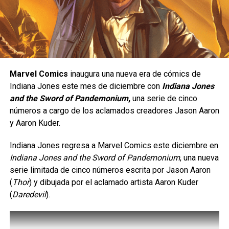
Una peleadora de presión constante.
Yasmine está diseñada para quienes disfrutan de un
estilo de juego ofensivo;
se trata de un personaje de
tipo
rushdown
, cuyo objetivo es mantenerse cerca del
rival para presionarlo de manera constante y obligarlo a
Marvel Comics
inaugura una nueva era de cómics de
cometer errores. Su estilo de combate está inspirado en
Indiana Jones este mes de diciembre con
Indiana Jones
el
Eskrima
, un arte marcial filipino, e incorpora el uso de
and the Sword of Pandemonium
,
una serie de cinco
un
karambit
, además de una gran movilidad, ataques
números a cargo de los aclamados creadores Jason Aaron
rápidos y múltiples opciones para extender combos.
y Aaron Kuder.
Indiana Jones regresa a Marvel Comics este diciembre en
Indiana Jones and the Sword of Pandemonium
, una nueva
serie limitada de cinco números escrita por Jason Aaron
(
Thor
) y dibujada por el aclamado artista Aaron Kuder
(
Daredevil
).