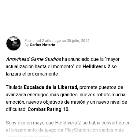
Published
2 años ago
on
25 julio, 2024
By
Carlos Notario
Arrowhead Game Studios
ha anunciado que la “mayor
actualización hasta el momento” de
Helldivers 2
se
lanzará el próximamente
Titulada
Escalada de la Libertad,
promete puestos de
avanzada enemigos más grandes, nuevos robots,mucha
emoción, nuevos objetivos de misión y un nuevo nivel de
dificultad:
Combat Rating 10.
Sony dijo en mayo que Helldivers 2 se había convertido en
el lanzamiento de juego de PlayStation con ventas más