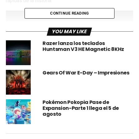
rápidas de la historia.
CONTINUE READING
YOU MAY LIKE
Razer lanza los teclados
Huntsman V3 HE Magnetic 8KHz
Gears Of War E-Day – Impresiones
Con ventas “que superaron con creces las expectativas”
con 12 millones de copias vendidas en PC y PS5 en sus
primeras 12 semanas.
Pokémon Pokopia Pase de
Expansion-Parte 1 llega el 5 de
agosto
Eso hizo que el juego de servicio en vivo superara los 11
millones de copias vendidas en 10 semanas logradas por
God of War Ragnarök el año pasado, según el propietario
de la plataforma.