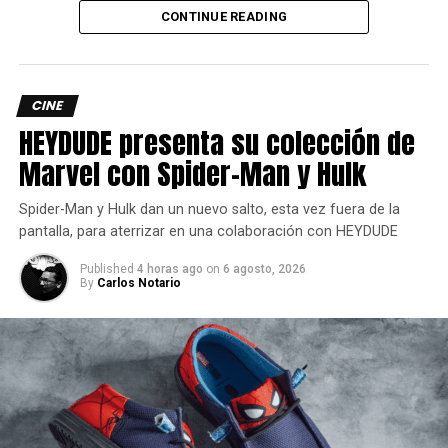
CONTINUE READING
enterado de lo más atractivo del mundo geek, además
suscríbete a nuestro canal de
Youtube
y
podcast
CINE
comments
HEYDUDE presenta su colección de
Marvel con Spider-Man y Hulk
RELATED TOPICS:
ACTUALIZACIÓN
CONTENIDO
HELLDIVERS2
MULTIPLAYER
Spider-Man y Hulk dan un nuevo salto, esta vez fuera de la
pantalla, para aterrizar en una colaboración con HEYDUDE
UP NEXT
Transformers One lanza un nuevo y épico
Published
4 horas ago
on
6 agosto, 2026
tráiler
By
Carlos Notario
DON'T MISS
Netflix convierte a Jeff Goldblum en Zeus en
nueva serie
Carlos Notario