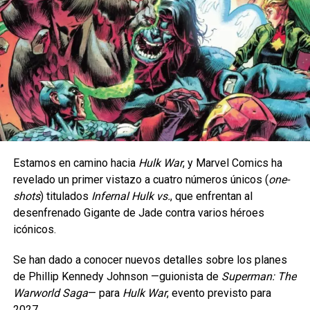
Con Buceo, los jugadores podrán explorar el fondo del mar,
nadar con Pokémon de tipo Agua y construir estructuras
Estamos en camino hacia
Hulk War
, y Marvel Comics ha
submarinas.
revelado un primer vistazo a cuatro números únicos (
one-
shots
) titulados
Infernal Hulk vs.
, que enfrentan al
No se trata de llevar un personaje estampado, sino de
Pokopia irrumpe en el universo de Pokémon como
desenfrenado Gigante de Jade contra varios héroes
encontrar esas referencias que
una propuesta fresca y ambiciosa orientada a
icónicos.
convierten cada par en una pieza llena de personalidad.
transformar la interacción de la comunidad con la
franquicia.
Se han dado a conocer nuevos detalles sobre los planes
Esta colección llegará exclusivamente con dos modelos:
de Phillip Kennedy Johnson —guionista de
Superman: The
Wally Funk Spider-Man y
Al fusionar mecánicas de exploración social,
Warworld Saga
— ​​para
Hulk War
, evento previsto para
Wally Funk Hulk, convirtiéndose en la única puerta de
personalización creativa y recolección de criaturas en
2027.