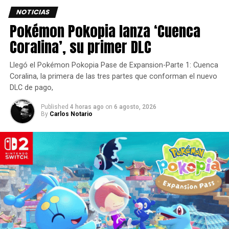
NOTICIAS
Todo lo que llega a
Pokémon Pokopia lanza ‘Cuenca
Helldivers 2
Coralina’, su primer DLC
Los creativos clave de
Arrowhead
hablan sobre la
Llegó el Pokémon Pokopia Pase de Expansion-Parte 1: Cuenca
actualización y muestran las nuevas características en el
Coralina, la primera de las tres partes que conforman el nuevo
DLC de pago,
tráiler de anuncio a continuación.
Published
4 horas ago
on
6 agosto, 2026
“Una cosa que no deja de sorprendernos es el deseo
By
Carlos Notario
insaciable de los jugadores por más bichos, más robots,
más liberación y más destrucción. Creíamos que nueve
niveles de dificultad para las incursiones serían
suficientes, pero en Escalada de la Libertad iremos un
paso más lejos con la calificación de combate 10”.