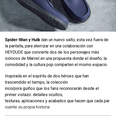
Spider-Man y Hulk
dan un nuevo salto, esta vez fuera de
la pantalla, para aterrizar en una colaboración con
HEYDUDE que convierte dos de los personajes más
icónicos de Marvel en una propuesta donde el diseño, la
comodidad y la cultura pop comparten el mismo espacio.
Llegó la hora de explorar la Cuenca Coralina, un vecindario
donde los Pokémon viven bajo el agua.
Inspirada en el espíritu de dos héroes que han
trascendido el tiempo, la colección
En esta área sumergida, quienes jueguen podrán construir
incorpora guiños que los fans reconocerán desde el
estructuras que flotan a distintos niveles gracias a los
primer vistazo: detalles ocultos,
bloques flotantes, así como activar máquinas de burbujas
texturas, aplicaciones y acabados que hacen que cada par
o farolas con la ayuda de Pokémon que tengan la
cuente su propia historia.
especialidad Electrificar.