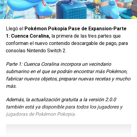
Llegó el
Pokémon Pokopia Pase de Expansion-Parte
1: Cuenca Coralina,
la primera de las tres partes que
conforman el nuevo contenido descargable de pago, para
“CC 10: Superhelldive es el nivel de dificultad más
consolas Nintendo Switch 2.
desafiante e implacable que tenemos hasta la fecha para
Parte 1: Cuenca Coralina incorpora un vecindario
las incursiones, y esperamos que esto les dé a los
submarino en el que se podrán encontrar más Pokémon,
jugadores la intensidad que buscan en el campo de
fabricar nuevos objetos, preparar nuevas recetas y mucho
batalla. Y un gran desafío implica grandes recompensas.”
más.
Se ha implementado un sistema donde si un jugador es
Además, la actualización gratuita a la versión 2.0.0
expulsado, aparecerá en una nueva sesión como anfitrión
también está ya disponible para todos los jugadores y
con todo el botín del equipo de la
sesión anterior
. Ahora el
jugadoras de Pokémon Pokopia.
jugador puede recolectar todos los objetos antes de la
extracción.
Siguenos en todas nuestras
redes sociales
para estar