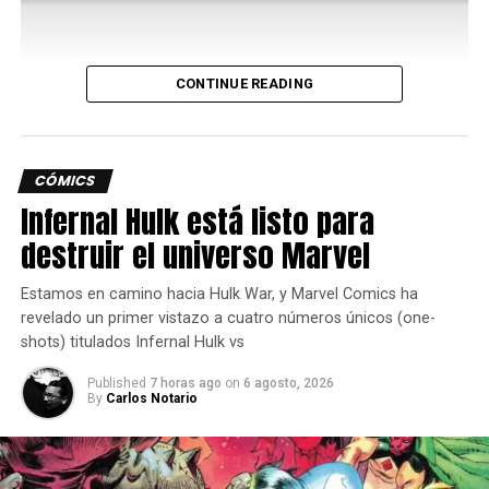
También podrán cultivar sandías gracias a los Pokémon
con la especialidad Humedecer.
Lo que ofrece el nuevo contenido de
CONTINUE READING
Pokémon Pokopia
CÓMICS
En esta aventura submarina por la Cuenca Coralina, los
Infernal Hulk está listo para
jugadores encontrarán atuendos y muebles nuevos, más
Pokémon y una mejora del movimiento Surf. También se
destruir el universo Marvel
podrá construir un submarino Sharpedo para crear una
habitación que parecerá una base secreta.
Estamos en camino hacia Hulk War, y Marvel Comics ha
revelado un primer vistazo a cuatro números únicos (one-
El nuevo movimiento Buceo, que llega con la
shots) titulados Infernal Hulk vs
actualización gratuita a la versión 2.0.0, se podrá
Published
7 horas ago
on
6 agosto, 2026
aprender después de conocer a Manaphy, un Pokémon
By
Carlos Notario
Mítico de tipo Agua.