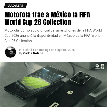
del periodo de acceso anticipado para los propietarios de
GADGETS
la Expansión Mortal Kombat 1: Reina el Kaos, y estará
Motorola trae a México la FIFA
disponible para su compra el 25 de marzo.
World Cup 26 Collection
Los sports de Mortal
Motorola, como socio oficial de smartphones de la FIFA World
Kombat siguen triunfando
Cup 2026 anunció la disponibilidad en México de la FIFA World
Cup 26 Collection
globalmente
Published
13 horas ago
on
5 agosto, 2026
By
Carlos Notario
El tráiler de Madam Bo se estrenó en Viennality 2k25, la
locación más reciente del torneo MK 1 Pro Kompetition:
Temporada 2.
La temporada actual del programa global de esports de
MK 1 cuenta con un pozo total de premios de 255.000
USD y una serie de eventos presenciales en
Norteamérica, Latinoamérica y Europa, así como varios
torneos en línea.