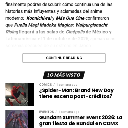
finalmente podrán descubrir cómo continúa una de las
Y celebrará el 35.º aniversario del canal que dio origen a
historias más influyentes y aclamadas del anime
algunas de las animaciones más queridas por varias
moderno;
Konnichiwa!
y
Más Que Cine
confirmaron
generaciones.
que
Puella Magi Madoka Magica: Walpurgisnacht
Rising
llegará a las salas de
Cinépolis
de México y
Actualmente, el episodio se encuentra en producción.
Latinoamérica el 1 de octubre de 2026
, apenas unas
La locura al máximo con Robot
semanas después de su estreno en Japón.
Chicken
CONTINUE READING
Creados por Seth Green y Matthew Senreich, y producidos
LO MÁS VISTO
por Stoopid Buddy Studios, los nuevos especiales de
Robot Chicken fueron anunciados durante el Festival
CÓMICS
1 semana ago
¿Spider-Man: Brand New Day
Internacional de Cine de Animación de Annecy.
tiene escena post-créditos?
Mientras llega su estreno, las once temporadas de la
serie ya están disponibles en HBO Max.
EVENTOS
1 semana ago
Gundam Summer Event 2026: La
gran fiesta de Bandai en CDMX