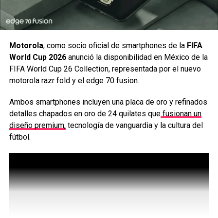
Motorola
, como socio oficial de smartphones de la
FIFA
World Cup 2026
anunció la disponibilidad en México de la
FIFA World Cup 26 Collection, representada por el nuevo
motorola razr fold y el edge 70 fusion.
Ambos smartphones incluyen una placa de oro y refinados
detalles chapados en oro de 24 quilates que
fusionan un
Mortal Kombat 1: Reina el Kaos es una nueva expansión
diseño premium,
tecnología de vanguardia y la cultura del
para Mortal Kombat 1, la última entrega de la aclamada
fútbol.
franquicia de videojuegos Mortal Kombat desarrollada por
el galardonado
NetherRealm Studios.
Siguenos en todas nuestras
redes sociales
para estar
enterado de lo más atractivo del mundo geek, además
suscríbete a nuestro canal de
Youtube
y
podcast