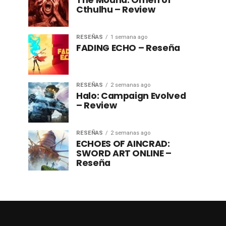
The Mound: Omen of
Cthulhu – Review
RESEÑAS
1 semana ago
FADING ECHO – Reseña
RESEÑAS
2 semanas ago
Halo: Campaign Evolved
– Review
RESEÑAS
2 semanas ago
ECHOES OF AINCRAD:
SWORD ART ONLINE –
Reseña