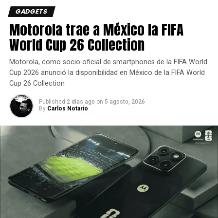
puede usarse para fortalecer la conexión emocional con
GADGETS
la marca y motivar a concretar esas reuniones con familia
Motorola trae a México la FIFA
y amigos”
,
World Cup 26 Collection
afirmó Rodolfo Vargas, Director de Direct-to-
Motorola, como socio oficial de smartphones de la FIFA World
Consumer Marketing en Grupo Modelo.
Cup 2026 anunció la disponibilidad en México de la FIFA World
Cup 26 Collection
La propuesta de TaDa
Published
2 días ago
on
5 agosto, 2026
Delivery
By
Carlos Notario
Además de generar cercanía, “Planes Abandonados”
ofrece una solución creativa a uno de los principales retos
del comercio digital: la tasa de abandono de carritos.
A través de una narrativa personalizada y divertida, se
impulsa la reactivación de la compra con una experiencia
ágil y completamente integrada.