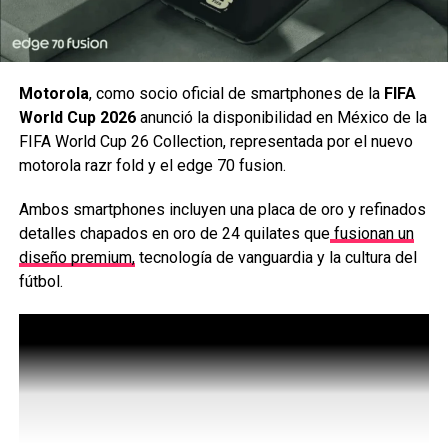
Motorola
, como socio oficial de smartphones de la
FIFA
World Cup 2026
anunció la disponibilidad en México de la
FIFA World Cup 26 Collection, representada por el nuevo
motorola razr fold y el edge 70 fusion.
Ambos smartphones incluyen una placa de oro y refinados
La base de los diseños utilizados para la AI fue creada
detalles chapados en oro de 24 quilates que
fusionan un
por diseñadores y artistas gráficos de R/GA. Gracias a la
diseño premium,
tecnología de vanguardia y la cultura del
inteligencia artificial, estos diseños pueden editarse y
fútbol.
personalizarse de manera más ágil, creando versiones
únicas para cada usuario de TaDa Delivery, favoreciendo
una conexión más íntima y efectiva.
TaDa Delivery está explorando nuevas formas de
conectar directamente con los consumidores.