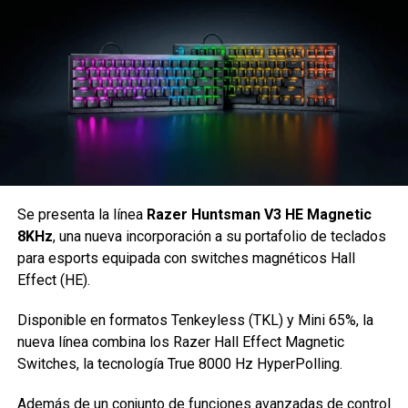
puedes llevar contigo todos los días.
Al igual que en el razr fold, el chapado en oro de 24
quilates se puede ver en los detalles del logo de la M
estilizada y FIFA World Cup 26, lo que crea una identidad
premium cohesiva en toda la gama.
Siguenos en todas nuestras
redes sociales
para estar
enterado de lo más atractivo del mundo geek, además
suscríbete a nuestro canal de
Youtube
y
podcast
Se presenta la línea
Razer Huntsman V3 HE Magnetic
8KHz
, una nueva incorporación a su portafolio de teclados
para esports equipada con switches magnéticos Hall
comments
Effect (HE).
El HOT 70 Pro 5G incorpora el nuevo Diseño de Brillo
Dinámico, disponible en cinco colores:
Termo Naranja,
Disponible en formatos Tenkeyless (TKL) y Mini 65%, la
Verde Espejismo, Croma Mágico
(los tres acabados
nueva línea combina los Razer Hall Effect Magnetic
especiales que destacan por interactuar con su entorno),
Switches, la tecnología True 8000 Hz HyperPolling.
además de Azul Océano y Pulso Nocturno. Con un
Además de un conjunto de funciones avanzadas de control
Acabado Suave, el diseño ofrece más que un color fijo: