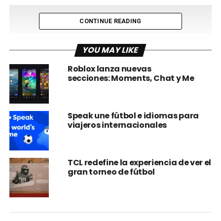
CONTINUE READING
YOU MAY LIKE
Roblox lanza nuevas
secciones: Moments, Chat y Me
Speak une fútbol e idiomas para
viajeros internacionales
Gracias al uso de herramientas de IA los usuarios reciben
un video personalizado de acuerdo a su perfil, recreando
una versión alterna de la noche que pudo haber sido:
reuniones espontáneas, aventuras inolvidables y
TCL redefine la experiencia de ver el
gran torneo de fútbol
momentos compartidos que no sucedieron… por ahora.
“En TaDa Delivery buscamos construir relaciones más
cercanas con nuestros consumidores, más allá de lo
transaccional. Esta campaña refleja cómo la tecnología