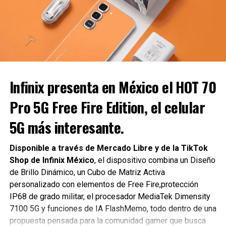
DON'T MISS
dispositivo que combina diseño icónico e innovación con
Belial resurge de las sombras en la nueva
la emoción del torneo más importante del fútbol.
temporada de Diablo IV
La tecnología en la a FIFA World Cup
Carlos Notario
26 Collection de Motorola
Infinix presenta en México
el HOT 70
Más allá de su diseño icónico, el razr fold está pensado
para los aficionados que quieren estar cerca de cada
Pro 5G Free Fire Edition
,
el celular
momento del partido
5G más interesante
.
La pantalla externa de 6,6 pulgadas ofrece la facilidad de
un smartphone familiar para obtener actualizaciones
Disponible a través de Mercado Libre y de la TikTok
rápidas y resultados en directo, mientras que al
Shop de Infinix México
, el dispositivo combina un Diseño
desplegarse se convierte en una pantalla LTPO 2K de 8,1
de Brillo Dinámico, un Cubo de Matriz Activa
pulgadas ideal para ver los momentos más destacados de
personalizado con elementos de Free Fire,protección
los partidos y seguir el torneo sobre la marcha.
IP68 de grado militar, el procesador MediaTek Dimensity
7100 5G y funciones de IA FlashMemo, todo dentro de una
propuesta pensada para la comunidad gamer que busca