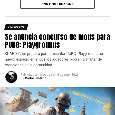
CONTINUE READING
Steam | Golden Week Sale | 24 de abril – 8 de mayo
Like a Dragon: Pirate Yakuza in Hawaii – hasta 25%
EVENTOS
de descuento
Se anuncia concurso de mods para
Virtua Fighter 5: R.E.V.O. – hasta un 35% de
PUBG: Playgrounds
descuento
Persona 3 Reload – 50% de descuento
KRAFTON se prepara para presentar PUBG: Playgrounds, un
nuevo espacio en el que los jugadores podrán disfrutar de
Sonic X Shadow Generations – 30% de descuento
creaciones de la comunidad.
Demon Slayer -Kimetsu no Yaiba- The Hinokami
Chronicles – 75% de descuento
Published
2 horas ago
on
6 agosto, 2026
By
Carlos Notario
Persona 5 Royal – 60% de descuento
Cada uno de estos titulos son increibles y vale la pena
aprovechar tan
buenos descuentos.
Siguenos en todas nuestras
redes sociales
para estar