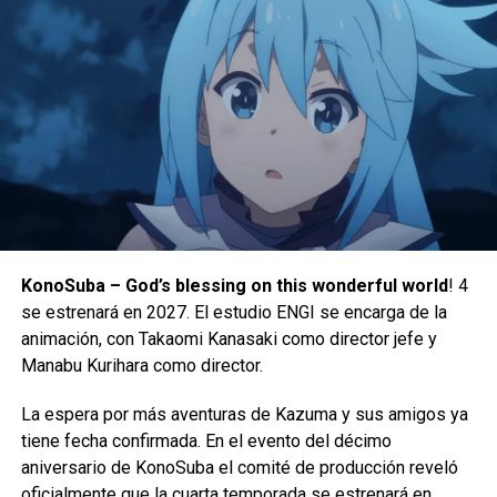
Cada número único ofrecerá una derrota devastadora que
acercará a Infernal Hulk un paso más a la reconstrucción
del Universo Marvel a su retorcida imagen.
En el proceso, se dice que los lectores presenciarán el
surgimiento de los Infernal Avengers —el aterrador equipo
KonoSuba – God’s blessing on this wonderful world
! 4
de héroes corrompidos de Infernal Hulk—, vistos por
se estrenará en 2027. El estudio ENGI se encarga de la
Con motivo del próximo lanzamiento de PUBG:
primera vez en el especial del Comics Giveaway Day:
animación, con Takaomi Kanasaki como director jefe y
Playgrounds, KRAFTON y CurseForge, una de las mayores
Amazing Spider-Man
n.º 1000 /
Queen in Black
n.º 1 (CGD
Manabu Kurihara como director.
plataformas del mundo de mods y complementos,
2026).
gestionada por Overwolf, han anunciado el concurso
La espera por más aventuras de Kazuma y sus amigos ya
PUBG: BATTLEGROUNDS UGC, una competición mundial
tiene fecha confirmada. En el evento del décimo
para creadores con un fondo de premios de $95,000
aniversario de KonoSuba el comité de producción reveló
dólares.
oficialmente que la cuarta temporada se estrenará en