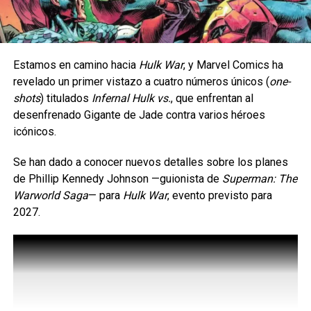
Metaphor: ReFantazio – 30% de descuento
Persona 3 Reload Digital Deluxe Edition – 50% de
descuento
Estamos en camino hacia
Hulk War
, y Marvel Comics ha
Unicorn Overlord Monarch Edition – 50% de
revelado un primer vistazo a cuatro números únicos (
one-
descuento
shots
) titulados
Infernal Hulk vs.
, que enfrentan al
Like a Dragon: Infinite Wealth Deluxe Edition – 50%
desenfrenado Gigante de Jade contra varios héroes
de descuento
icónicos.
Persona 5 Royal – 60% de descuento
Se han dado a conocer nuevos detalles sobre los planes
de Phillip Kennedy Johnson —guionista de
Superman: The
Warworld Saga
— ​​para
Hulk War
, evento previsto para
2027.