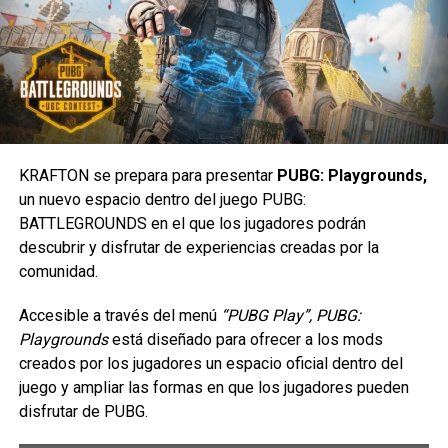
enterado de lo más atractivo del mundo geek, además
suscríbete a nuestro canal de
Youtube
y
podcast
comments
KRAFTON se prepara para presentar
PUBG: Playgrounds,
RELATED TOPICS:
DESCUENTOS
PLAYSTATION
SEGA
Esta historia surge de la aclamada etapa de
Infernal
STEAM
XBOX
un nuevo espacio dentro del juego PUBG:
realizada por Johnson y Nic Klein, en la que una antigua
BATTLEGROUNDS en el que los jugadores podrán
entidad maligna conocida como “The Eldest” (El
UP NEXT
descubrir y disfrutar de experiencias creadas por la
Juega Xbox sin consola: la app llega a Smart
Primigenio) ha tomado el control del ser más fuerte que
TVs LG
comunidad.
existe.
DON'T MISS
Accesible a través del menú
“PUBG Play”, PUBG:
SUPER ROBOT WARS Y: La batalla de mechas
Antes de que estalle
Hulk War
el próximo año, la saga
Playgrounds
está diseñado para ofrecer a los mods
definitiva
cobrará intensidad a través de una serie de cuatro
creados por los jugadores un espacio oficial dentro del
números únicos de
Infernal Hulk vs.
.
juego y ampliar las formas en que los jugadores pueden
disfrutar de PUBG.
Carlos Notario
En los que el Infernal Hulk arrasará con los mayores
héroes de Marvel en su camino para conquistar el