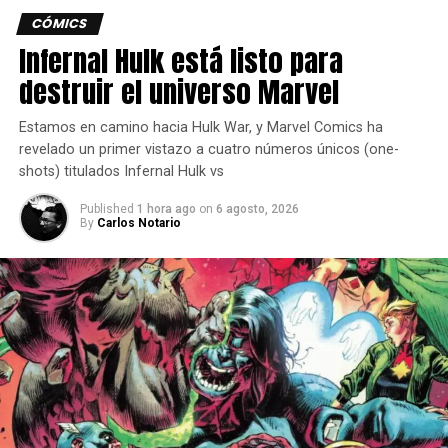
plataforma:
CÓMICS
Infernal Hulk está listo para
PlayStation | Big Games Big Deals | 23 de abril – 7 de
destruir el universo Marvel
mayo
Estamos en camino hacia Hulk War, y Marvel Comics ha
Like a Dragon: Pirate Yakuza in Hawaii – hasta un
revelado un primer vistazo a cuatro números únicos (one-
25% de descuento
shots) titulados Infernal Hulk vs
Metaphor: ReFantazio – 30% de descuento
Published
1 hora ago
on
6 agosto, 2026
Demon Slayer -Kimetsu no Yaiba- The Hinokami
By
Carlos Notario
Chronicles – 75% de descuento
Sonic Frontiers Digital Deluxe Edition – 70% de
descuento
Bayonetta & Vanquish 10th Anniversary Bundle –
75% de descuento
Xbox | Golden Week Sale | 29 de abril – 5 de mayo