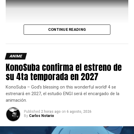
Universo Marvel.
Las víctimas del Infernal Hulk
CONTINUE READING
Escritos por Johnson y con la participación de un elenco
de artistas de primer nivel, estos capítulos penúltimos de
la “Infernal Saga” comienzan en septiembre con
Infernal
Hulk vs. Wolverine
n.º 1 y continúan hasta diciembre con
ANIME
Infernal Hulk vs. Fantastic Four
n.º 1,
Infernal vs. Spider-
KonoSuba confirma el estreno de
Man
n.º 1 e
Infernal Hulk vs. Avengers
n.º 1.
su 4ta temporada en 2027
KonoSuba – God’s blessing on this wonderful world! 4 se
estrenará en 2027, el estudio ENGI será el encargado de la
animación.
Published
2 horas ago
on
6 agosto, 2026
By
Carlos Notario