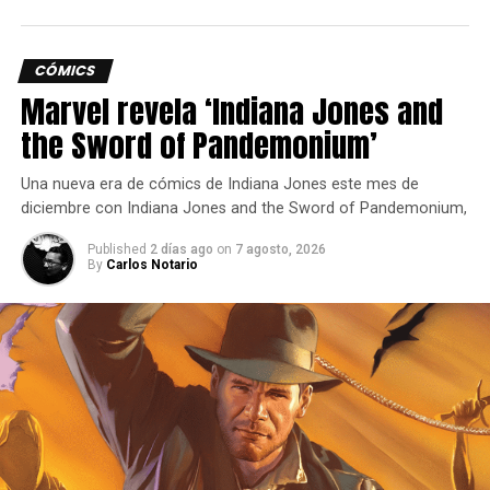
variedad de ajustes menores, como la mochila que llevan
los ladrones tras robar objetos.
CÓMICS
La Actualización de Piezas y Objetos conmemorativos ya
Marvel revela ‘Indiana Jones and
está disponible para
Two Point Museum en Steam
, y
the Sword of Pandemonium’
llegará a otras plataformas durante la próxima semana.
Una nueva era de cómics de Indiana Jones este mes de
Siguenos en todas nuestras
redes sociales
para estar
diciembre con Indiana Jones and the Sword of Pandemonium,
enterado de lo más atractivo del mundo geek, además
suscríbete a nuestro canal de
Youtube
y
podcast
Published
2 días ago
on
7 agosto, 2026
By
Carlos Notario
comments
RELATED TOPICS:
ACTUALIZACIÓN
CONTENIDO GRATUITO
LANZAMIENTO
TWO POINT MUSEUM
UP NEXT
Una peleadora de presión constante.
X-Men of Apocalypse Revela Portada