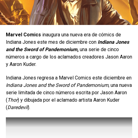
Variante de Joe Madureira
Yasmine está diseñada para quienes disfrutan de un
DON'T MISS
estilo de juego ofensivo;
se trata de un personaje de
Superman y Krypto Desatan su Poder en el
tipo
rushdown
, cuyo objetivo es mantenerse cerca del
Nuevo Tráiler
rival para presionarlo de manera constante y obligarlo a
Marvel Comics
inaugura una nueva era de cómics de
cometer errores. Su estilo de combate está inspirado en
Indiana Jones este mes de diciembre con
Indiana Jones
el
Eskrima
, un arte marcial filipino, e incorpora el uso de
Carlos Notario
and the Sword of Pandemonium
,
una serie de cinco
un
karambit
, además de una gran movilidad, ataques
números a cargo de los aclamados creadores Jason Aaron
rápidos y múltiples opciones para extender combos.
y Aaron Kuder.
Indiana Jones regresa a Marvel Comics este diciembre en
Indiana Jones and the Sword of Pandemonium
, una nueva
serie limitada de cinco números escrita por Jason Aaron
(
Thor
) y dibujada por el aclamado artista Aaron Kuder
(
Daredevil
).