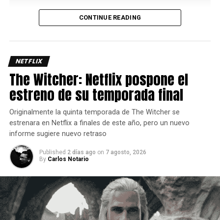
CONTINUE READING
Uno de los aspectos más interesantes de su kit es el
Bayani Mode
, una mecánica que potencia varios de sus
movimientos y le permite acceder a rutas de combo más
largas y con mayor daño, así que administrar
NETFLIX
correctamente este recurso es clave para sacar el máximo
The Witcher: Netflix pospone el
provecho del personaje ya que requiere de dos barras de
estreno de su temporada final
energía.
Originalmente la quinta temporada de The Witcher se
estrenara en Netflix a finales de este año, pero un nuevo
informe sugiere nuevo retraso
Published
2 días ago
on
7 agosto, 2026
By
Carlos Notario