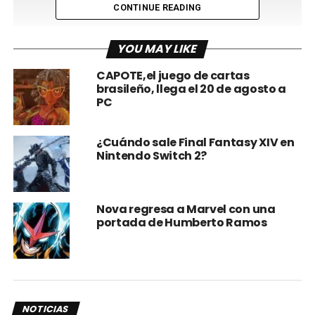
CONTINUE READING
YOU MAY LIKE
CAPOTE,el juego de cartas
brasileño, llega el 20 de agosto a
PC
Ya fuera explorando el mundo en busca de nuevas piezas
¿Cuándo sale Final Fantasy XIV en
Nintendo Switch 2?
que exponer o fueran víctimas de tu indiferencia absoluta
por las leyes laborales de Two Point County, recibirás un
objeto conmemorativo para reconocer su labor.
Nova regresa a Marvel con una
portada de Humberto Ramos
Las piezas conmemorativas incluyen desde humildes
placas hasta gigantescas estatuas, y llevan grabados el
nombre del empleado, los años de servicio y el lugar
donde desapareció.
Dependiendo de tu nivel de creatividad y atención al
NOTICIAS