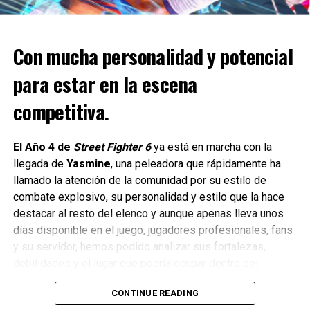
Con mucha personalidad y potencial
para estar en la escena
competitiva.
El Año 4 de
Street Fighter 6
ya está en marcha con la
llegada de
Yasmine
, una peleadora que rápidamente ha
Este cambio se probará en ocho puntos de interés, como
llamado la atención de la comunidad por su estilo de
Minas Frías y Acuatlántida Central y, si a los
combate explosivo, su personalidad y estilo que la hace
Conservadores les convence, se extenderá a otros puntos
destacar al resto del elenco y aunque apenas lleva unos
de interés.
días disponible en el juego, jugadores profesionales, fans
y su servidor, hemos podido analizar sus fortalezas,
La actualización también introduce objetos para las
debilidades y el lugar que podría ocupar dentro del
paredes de la tienda de regalos y la cafetería, seis nuevos
competitivo y aquí les cuento el cómo se siente esta
rasgos y más XP del personal, la posibilidad de crear
CONTINUE READING
nueva peleadora.
diferentes objetos de cargamento en el taller y una