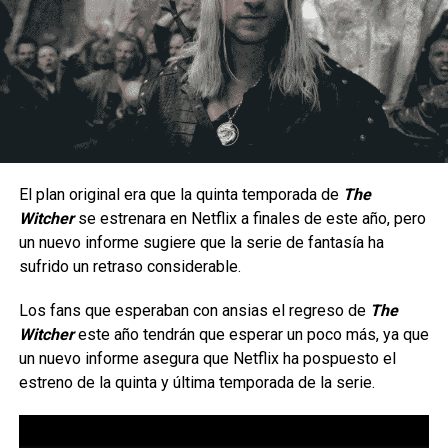
Un estilo arriesgado y difícil de dominar.
Al ser una peleadora cuyo estilo de juego se enfoca en la
constante presión a corta distancia, la hace un personaje
con una jugabilidad muy arriesgada ya que por lo mismo no
hay margen para errores, puesto que una combo fallido
significa una ventana muy corta para recuperarse antes de
El plan original era que la quinta temporada de
The
que el oponente contraataque; aunque en manos
Witcher
se estrenara en Netflix a finales de este año, pero
La serie da inicio a una etapa totalmente nueva de
experimentadas puede generar una presión constante
un nuevo informe sugiere que la serie de fantasía ha
aventuras en cómic para el icónico arqueólogo,
gracias a su velocidad, movilidad y capacidad para alternar
sufrido un retraso considerable.
ambientada en la época de las películas originales que
entre ataques terrestres y aéreos.
marcaron un hito.
Los fans que esperaban con ansias el regreso de
The
Witcher
este año tendrán que esperar un poco más, ya que
Tras los sucesos de
En busca del arca perdida
, los
un nuevo informe asegura que Netflix ha pospuesto el
villanos más infames de Indy —incluido el improbable
estreno de la quinta y última temporada de la serie.
regreso de un archienemigo— buscan una nueva y
aterradora fuente de poder para resarcirse de sus
derrotas.