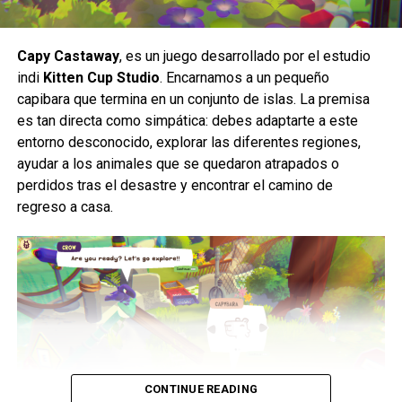
Capy Castaway
, es un juego desarrollado por el estudio
indi
Kitten Cup Studio
. Encarnamos a un pequeño
capibara que termina en un conjunto de islas. La premisa
es tan directa como simpática: debes adaptarte a este
entorno desconocido, explorar las diferentes regiones,
ayudar a los animales que se quedaron atrapados o
Asimismo el terror del juego se basa en
maximizar los
perdidos tras el desastre y encontrar el camino de
horrores nocturnos y temores psicológicos que
regreso a casa.
muchos hemos tenido
, desde muñecas antiguas y
tétricas de porcelana, hasta educadoras gruñonas listas
para castigarnos, pero trasladados a la fantasía como los
imaginábamos cuando éramos más jóvenes, todo
combinado con
escenarios lúgubres, deprimentes e
invadidos por una obscuridad que nos hace recordar
el miedo más básico, el miedo a lo desconocido,
(aunque para esta tercera entrega eso es casi
inexistente).
CONTINUE READING