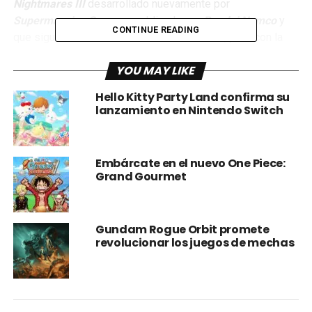
Nightmares III
desarrollado nuevamente por
Supermassive Games
y publicado por
Bandai Namco
y
CONTINUE READING
que sigue la estructura de sus antecesores, pero con la
diferencia de tener un gameplay enfocado para dos
YOU MAY LIKE
jugadores, pero ¿Sigue conservando la magia del terror
que en entregas anteriores? o ¿Ya ha pasado de moda el
Hello Kitty Party Land confirma su
soft horror que ofrece? A continuación les cuento.
lanzamiento en Nintendo Switch
Embárcate en el nuevo One Piece:
Grand Gourmet
Gundam Rogue Orbit promete
revolucionar los juegos de mechas