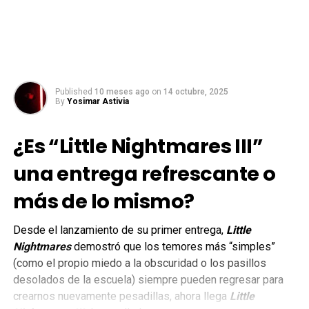
Published
10 meses ago
on
14 octubre, 2025
By
Yosimar Astivia
¿Es “Little Nightmares III”
una entrega refrescante o
más de lo mismo?
Desde el lanzamiento de su primer entrega,
Little
Nightmares
demostró que los temores más “simples”
(como el propio miedo a la obscuridad o los pasillos
desolados de la escuela) siempre pueden regresar para
crearnos nuevamente pesadillas, ahora llega
Little