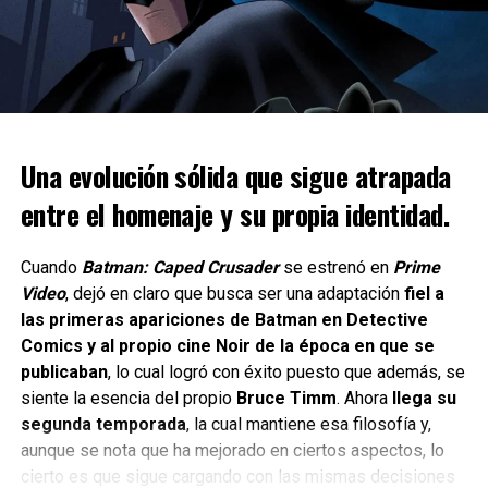
Capy Castaway
es un juego de exploración y puzzles en
perspectiva isométrica y aérea en 3D. El juego te da la
opción de disfrutarlo tanto en
solitario
como en
cooperativo
, donde un jugador controla al capibara y otro
a Corvi.
Una evolución sólida que sigue atrapada
entre el homenaje y su propia identidad.
Cuando
Batman: Caped Crusader
se estrenó en
Prime
Video
, dejó en claro que busca ser una adaptación
fiel a
Los
controles son precisos y responsivos
, lo que se
las primeras apariciones de Batman en Detective
agradece sobre todo para ciertos momentos del juego en
Comics y al propio cine Noir de la época en que se
donde se espera que todo fluya como una escena de
publicaban
, lo cual logró con éxito puesto que además, se
escape tipo película de terror y fluya como tal y en PS5 las
siente la esencia del propio
Bruce Timm
. Ahora
llega su
Las mecánicas principales combinan el olfatear pistas,
cualidades del DualSense son aprovechadas para generar
segunda temporada
, la cual mantiene esa filosofía y,
cavar para desenterrar objetos y aprovechar las
un poco de tensión
(aunque no mucha) al jugador.
aunque se nota que ha mejorado en ciertos aspectos, lo
habilidades de volar o alcanzar zonas altas con el cuervo
cierto es que sigue cargando con las mismas decisiones