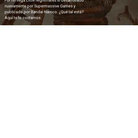
Por fin llega Little Nightmares III desarrollado
nuevamente por Supermassive Games y
publicado por Bandai Namco. ¿Qué tal está?
Aquí te lo contamos.