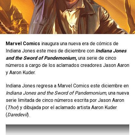
cualquier deseo.
Una peleadora de presión constante.
El gameplay promete combates estilizados y
Yasmine está diseñada para quienes disfrutan de un
emocionantes cacerías de jefes en mazmorras antiguas,
estilo de juego ofensivo;
se trata de un personaje de
con un sistema que enfatiza las reacciones elementales y
tipo
rushdown
, cuyo objetivo es mantenerse cerca del
el co-op para tres jugadores.
rival para presionarlo de manera constante y obligarlo a
Marvel Comics
inaugura una nueva era de cómics de
cometer errores. Su estilo de combate está inspirado en
Siguenos en todas nuestras
redes sociales
para estar
Indiana Jones este mes de diciembre con
Indiana Jones
el
Eskrima
, un arte marcial filipino, e incorpora el uso de
enterado de lo más atractivo del mundo geek, además
and the Sword of Pandemonium
,
una serie de cinco
un
karambit
, además de una gran movilidad, ataques
suscríbete a nuestro canal de
Youtube
y
podcast
números a cargo de los aclamados creadores Jason Aaron
rápidos y múltiples opciones para extender combos.
y Aaron Kuder.
comments
Indiana Jones regresa a Marvel Comics este diciembre en
Indiana Jones and the Sword of Pandemonium
, una nueva
serie limitada de cinco números escrita por Jason Aaron
RELATED TOPICS:
ANIME
EVENTO
GAMING
(
Thor
) y dibujada por el aclamado artista Aaron Kuder
LIMIT ZERO BREAKERS
(
Daredevil
).
UP NEXT
Little Nightmares III | Reseña sin spoilers