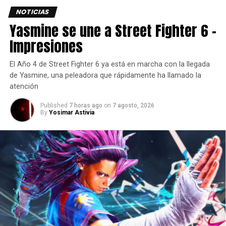
NOTICIAS
Yasmine se une a Street Fighter 6 –
Impresiones
El Año 4 de Street Fighter 6 ya está en marcha con la llegada
de Yasmine, una peleadora que rápidamente ha llamado la
atención
Published
7 horas ago
on
7 agosto, 2026
By
Yosimar Astivia
Influencers y medios de comunicación se darán cita en el
famoso Parc des Expositions Porte de Versailles.
En donde podrán disfrutar de batallas contra jefes
totalmente nuevas, un modo multijugador PvE y nuevos
personajes jugables, para conocer a profundidad el título
de VIC Game Studios, que se disfruta como si estuvieras
viendo un anime.