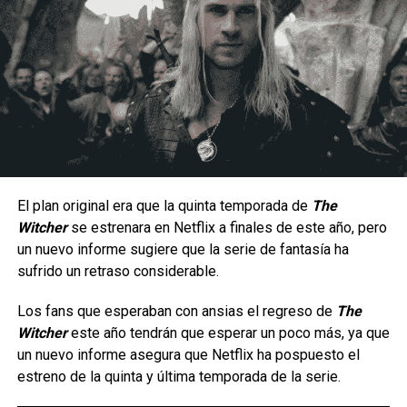
Un estilo arriesgado y difícil de dominar.
Al ser una peleadora cuyo estilo de juego se enfoca en la
constante presión a corta distancia, la hace un personaje
con una jugabilidad muy arriesgada ya que por lo mismo no
hay margen para errores, puesto que una combo fallido
significa una ventana muy corta para recuperarse antes de
El plan original era que la quinta temporada de
The
que el oponente contraataque; aunque en manos
Witcher
se estrenara en Netflix a finales de este año, pero
La serie da inicio a una etapa totalmente nueva de
experimentadas puede generar una presión constante
un nuevo informe sugiere que la serie de fantasía ha
aventuras en cómic para el icónico arqueólogo,
gracias a su velocidad, movilidad y capacidad para alternar
sufrido un retraso considerable.
ambientada en la época de las películas originales que
entre ataques terrestres y aéreos.
marcaron un hito.
Los fans que esperaban con ansias el regreso de
The
Witcher
este año tendrán que esperar un poco más, ya que
Tras los sucesos de
En busca del arca perdida
, los
un nuevo informe asegura que Netflix ha pospuesto el
villanos más infames de Indy —incluido el improbable
estreno de la quinta y última temporada de la serie.
regreso de un archienemigo— buscan una nueva y
aterradora fuente de poder para resarcirse de sus