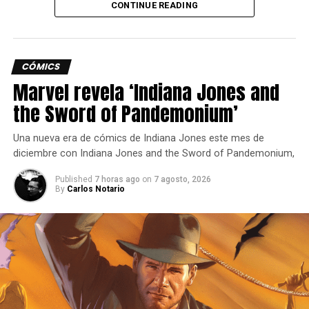
CONTINUE READING
nueva peleadora.
CÓMICS
Marvel revela ‘Indiana Jones and
the Sword of Pandemonium’
Una nueva era de cómics de Indiana Jones este mes de
Limit Zero Breakers es un RPG de acción en tiempo real
diciembre con Indiana Jones and the Sword of Pandemonium,
con una deslumbrante estética anime, desarrollado por
Published
7 horas ago
on
7 agosto, 2026
VIC Game Studios y publicado por NCSOFT.
By
Carlos Notario
El juego invita a los jugadores a explorar las islas flotantes
de Seraphia como “Breakers”, un equipo de aventureros
que viaja a bordo de la aeronave Weaverwhale.
La premisa se centra en la búsqueda de los Archivos de
los Dioses, un depósito mítico capaz de conceder