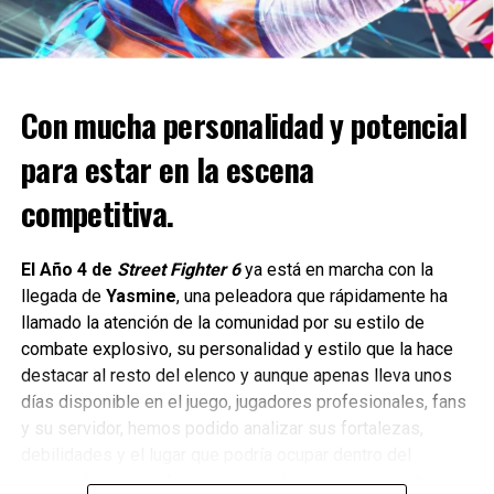
La aventura de Limit Zero
Breakers
Limit Zero Breakers narra la emocionante historia de un
Con mucha personalidad y potencial
equipo de aventureros, los “Breakers”, que exploran un
mundo fragmentado y corrupto en busca de monstruos
para estar en la escena
gigantes y mortíferos.
competitiva.
Mientras surcan los cielos en una poderosa aeronave en
busca de la mítica “Biblioteca de los Dioses”, formarán un
El Año 4 de
Street Fighter 6
ya está en marcha con la
equipo dinámico para enfrentarse a este nuevo poder
llegada de
Yasmine
, una peleadora que rápidamente ha
desenfrenado.
llamado la atención de la comunidad por su estilo de
combate explosivo, su personalidad y estilo que la hace
En cada batalla, los jugadores lanzarán elegantes ataques
destacar al resto del elenco y aunque apenas lleva unos
y combinaciones contra enormes criaturas en antiguas
días disponible en el juego, jugadores profesionales, fans
mazmorras para restaurar la paz en el continente de
y su servidor, hemos podido analizar sus fortalezas,
Seraphia.
debilidades y el lugar que podría ocupar dentro del
competitivo y aquí les cuento el cómo se siente esta