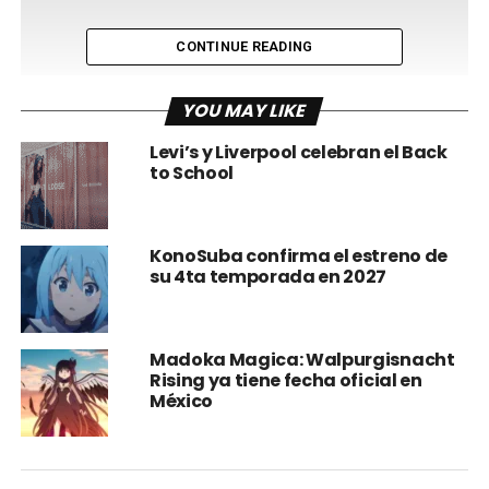
CONTINUE READING
YOU MAY LIKE
Levi’s y Liverpool celebran el Back
to School
KonoSuba confirma el estreno de
su 4ta temporada en 2027
Madoka Magica: Walpurgisnacht
Rising ya tiene fecha oficial en
México