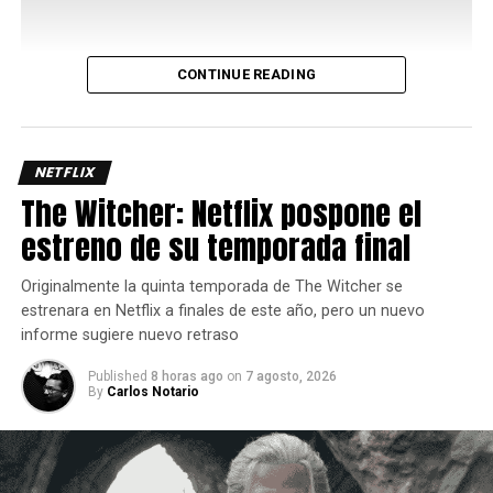
DON'T MISS
Yooka-Replaylee – Reseña
CONTINUE READING
Uno de los aspectos más interesantes de su kit es el
Carlos Notario
Bayani Mode
, una mecánica que potencia varios de sus
movimientos y le permite acceder a rutas de combo más
largas y con mayor daño, así que administrar
NETFLIX
correctamente este recurso es clave para sacar el máximo
The Witcher: Netflix pospone el
provecho del personaje ya que requiere de dos barras de
estreno de su temporada final
energía.
Originalmente la quinta temporada de The Witcher se
estrenara en Netflix a finales de este año, pero un nuevo
informe sugiere nuevo retraso
Published
8 horas ago
on
7 agosto, 2026
By
Carlos Notario