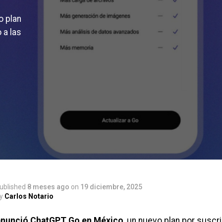
o plan
 a las
ublished
8 meses ago
on
19 diciembre, 2025
y
Carlos Notario
anunció ChatGPT Go en México
, un nuevo plan por suscr