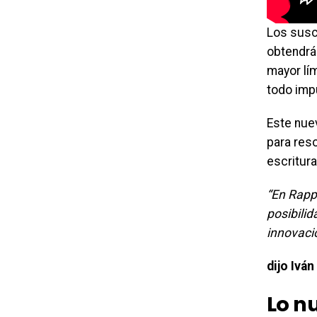
Los susc
obtendrá
mayor lí
todo imp
Este nue
para res
escritura
“En Rapp
posibili
innovaci
dijo Ivá
Lo n