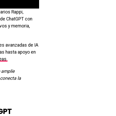
arios Rappi,
s de ChatGPT con
ivos y memoria,
es avanzadas de IA
ías hasta apoyo en
eas.
 amplíe
 conecta la
GPT