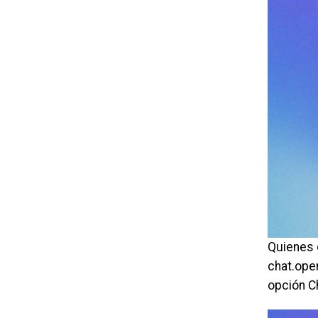
Quienes 
chat.open
opción C