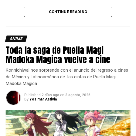
el mundo (fuera de Asia) y ofreciendo un doblaje al inglés,
lo que hace que la serie sea accesible a audiencias
CONTINUE READING
globales a medida que el Juego de la Eliminación se
intensifica.
ANIME
Toda la saga de Puella Magi
Madoka Magica vuelve a cine
Konnichiwa! nos sorprende con el anuncio del regreso a cines
de México y Latinoamérica de las cintas de Puella Magi
Madoka Magica
Published
2 días ago
on
3 agosto, 2026
By
Yosimar Astivia
La duración extendida del final parece una decisión
deliberada para dar al arco argumental una despedida
adecuada antes de que la historia avance a su siguiente
fase.