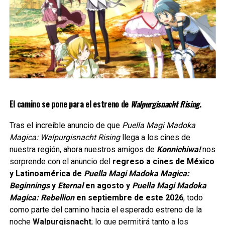
Esta temporada adapta las primeras etapas del Juego de
la Purga del manga original de Gege Akutami, publicado en
la Weekly Shonen Jump desde marzo de 2018 hasta su
conclusión en septiembre de 2024.
El arco argumental transforma la historia en un juego
mortal de supervivencia con reglas complejas, nuevos
participantes y batallas de alto riesgo que ponen a prueba
Pero el regreso de la saga representa mucho más que una
El camino se pone para el estreno de
Walpurgisnacht Rising
.
incluso a los hechiceros más poderosos.
nueva película, se trata de la continuación de una historia
que permaneció inconclusa durante más de una década y
Tras el increíble anuncio de que
Puella Magi Madoka
Siguenos en todas nuestras
redes sociales
para estar
que marcó un antes y un después para el género de las
Magica: Walpurgisnacht Rising
llega a los cines de
enterado de lo más atractivo del mundo geek, además
chicas mágicas.
nuestra región, ahora nuestros amigos de
Konnichiwa!
nos
suscríbete a nuestro canal de
Youtube
y
podcast
sorprende con el anuncio del
regreso a cines de México
y Latinoamérica de
Puella Magi Madoka Magica:
Beginnings
y
Eternal
en agosto y
Puella Magi Madoka
comments
Magica: Rebellion
en septiembre de este 2026
, todo
como parte del camino hacia el esperado estreno de la
noche
Walpurgisnacht
; lo que permitirá tanto a los