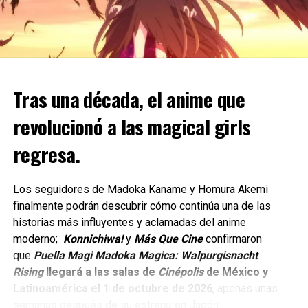
Hiroki Tōchi se une al reparto como Ryū Ishigori, Nana
Mizuki presta su voz a Takako Uro y Yukihiro Nozuyama
interpreta a Kurourushi.
Estos personajes desempeñan papeles clave en las
Tras una década, el anime que
intensas batallas que se desarrollan durante el Juego de
la Eliminación, y su incorporación aporta aún más talento a
revolucionó a las magical girls
un elenco de voces ya de por sí impresionante.
regresa.
El regreso de Jujutsu Kaisen:
The Culling Game
Los seguidores de Madoka Kaname y Homura Akemi
finalmente podrán descubrir cómo continúa una de las
La temporada comenzó con un especial de una hora el 8
historias más influyentes y aclamadas del anime
de enero, que combinó los dos primeros episodios antes
moderno;
Konnichiwa!
y
Más Que Cine
confirmaron
de que comenzaran las emisiones semanales regulares
que
Puella Magi Madoka Magica: Walpurgisnacht
en Tokyo MX y otros canales.
Rising
llegará a las salas de
Cinépolis
de México y
Latinoamérica el 1 de octubre de 2026
, apenas unas
Crunchyroll ha estado emitiendo simultáneamente en todo
semanas después de su estreno en Japón.