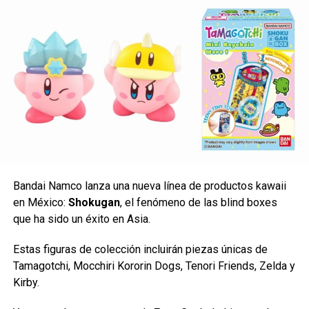
esperado respuestas durante casi trece años.
Beginnings
marca el inicio de esta mítica franquicia,
adaptando aproximadamente los
primeros ocho
episodios
del anime original de 2011 y en donde
conocemos a
Madoka Kaname
, una estudiante de
secundaria cuya vida cambia cuando conoce a la
misteriosa
Homura Akemi
y a la criatura mágica
Kyubey
,
quien le ofrece cumplir cualquier deseo a cambio de
convertirse en una chica mágica. En tanto que
Eternal
adapta los cuatro últimos episodios del anime,
revelando los grandes secretos detrás del sistema de las
Bandai Namco lanza una nueva línea de productos kawaii
chicas mágicas.
en México:
Shokugan
, el fenómeno de las blind boxes
que ha sido un éxito en Asia.
Estas figuras de colección incluirán piezas únicas de
Tamagotchi, Mocchiri Kororin Dogs, Tenori Friends, Zelda y
Kirby.