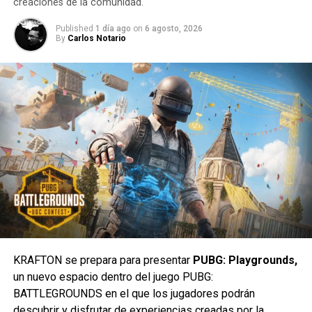
creaciones de la comunidad.
Published
1 día ago
on
6 agosto, 2026
By
Carlos Notario
KRAFTON se prepara para presentar
PUBG: Playgrounds,
un nuevo espacio dentro del juego PUBG:
BATTLEGROUNDS en el que los jugadores podrán
Con esta nueva edición, Minecraft y Xbox México
descubrir y disfrutar de experiencias creadas por la