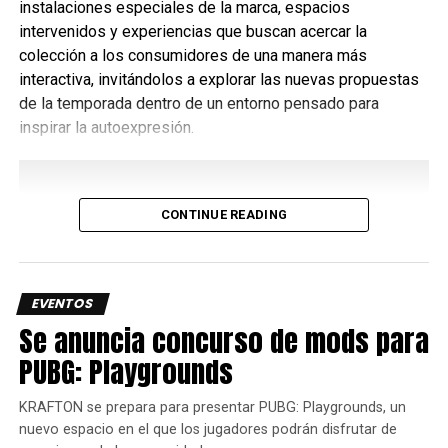
compañía de Minecraft
instalaciones especiales de la marca, espacios
intervenidos y experiencias que buscan acercar la
Esta segunda edición llega en un momento especialmente
colección a los consumidores de una manera más
emocionante para la franquicia.
interactiva, invitándolos a explorar las nuevas propuestas
de la temporada dentro de un entorno pensado para
Apenas unos días antes, la comunidad podrá seguir
inspirar la autoexpresión.
Minecraft Live, programado para el 21 de marzo de 2026,
donde se compartirán novedades, anuncios y sorpresas
sobre el juego.
CONTINUE READING
Por si fuera poco, en unas semanas, fans y familias en
Ciudad de México también podrán adentrarse en el mundo
del juego con Minecraft Experience: Villager Rescue, la
experiencia inmersiva oficial que se podrá vivir en Fórum
EVENTOS
Buenavista.
Se anuncia concurso de mods para
PUBG: Playgrounds
KRAFTON se prepara para presentar PUBG: Playgrounds, un
nuevo espacio en el que los jugadores podrán disfrutar de