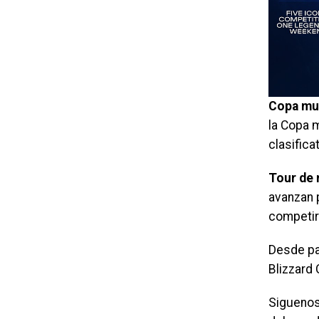
Copa mu
la Copa m
clasifica
Tour de 
avanzan 
competir 
Desde pa
Blizzard 
Siguenos