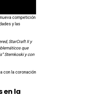
a nueva competición
idades y las
ed, StarCraft II y
emblemáticos que
is” Stemkoski y con
a con la coronación
 en la