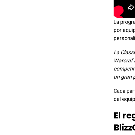
La progr
por equip
personali
La Classi
Warcraf I
competirá
un gran 
Cada par
del equi
El r
Bliz