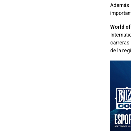
Además d
importan
World of
Internati
carreras 
de la reg