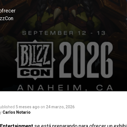
ofrecer
lizzCon
ublished
5 meses ago
on
24 marzo, 2026
y
Carlos Notario
 Entertainment
se está preparando para ofrecer un exhib