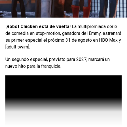
Lannister y Robert Baratheon son los personajes
principales.
Y El Rey Loco explorará el incipiente romance de Lyanna
¡Robot Chicken está de vuelta!
La multipremiada serie
con Rhaegar Targaryen, hijo de Aerys, el Rey Loco.
de comedia en stop-motion, ganadora del Emmy, estrenará
su primer especial el próximo 31 de agosto en HBO Max y
La adaptación de Game of
[adult swim].
Thrones: The Mad King
Un segundo especial, previsto para 2027, marcará un
nuevo hito para la franquicia.
Su encuentro daría lugar al nacimiento de Jon Snow,
mientras que versiones más jóvenes de Varys y otros
personajes conocidos aparecerán en papeles
secundarios.
Martin ha compartido un primer vistazo al arte promociona
de la obra y escribió: «Las guerras no las ganan quienes
tienen más motivos, sino quienes cuentan mejor su
historia. ¡Únanse a nosotros en el Torneo de Harrenhal!».