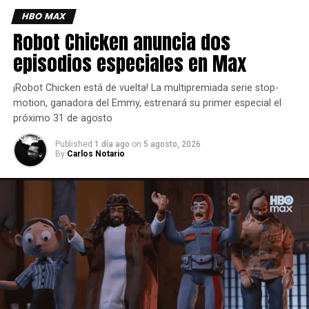
HBO MAX
Robot Chicken anuncia dos
episodios especiales en Max
¡Robot Chicken está de vuelta! La multipremiada serie stop-
motion, ganadora del Emmy, estrenará su primer especial el
próximo 31 de agosto
Published
1 día ago
on
5 agosto, 2026
By
Carlos Notario
El autor George R.R. Martin colabora con el veterano actor
Dominic Cooke y el galardonado dramaturgo Duncan
Macmillan en El Rey Loco, que se estrena en el Royal
Shakespeare Theatre de Stratford-upon-Avon, Inglaterra,
el lunes 20 de julio y estará en cartelera hasta el sábado 5
de septiembre.
Ambientada 15 años antes de los eventos de Game of
Thrones, la historia transcurre durante un torneo de justas
en Harrenhal. Ned Stark, su hermana Lyanna, Jamie