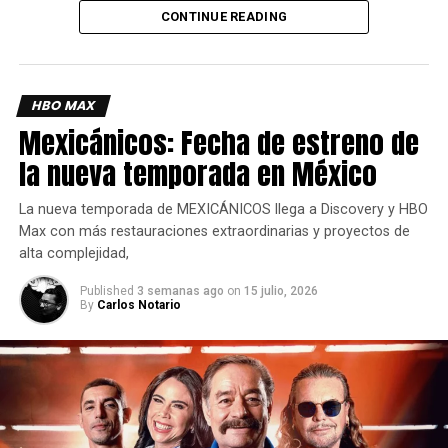
También se ha confirmado que las entradas ya están a la
CONTINUE READING
venta.
HBO MAX
Mexicánicos: Fecha de estreno de
la nueva temporada en México
La nueva temporada de MEXICÁNICOS llega a Discovery y HBO
Max con más restauraciones extraordinarias y proyectos de
alta complejidad,
Published
3 semanas ago
on
15 julio, 2026
By
Carlos Notario
Esta es una breve sinopsis :
«Una nueva y épica obra de
teatro del universo de George R. R. Martin, con guión de
Duncan Macmillan y dirección de Dominic Cooke», revela.
«Este poderoso drama, que abarca los últimos años