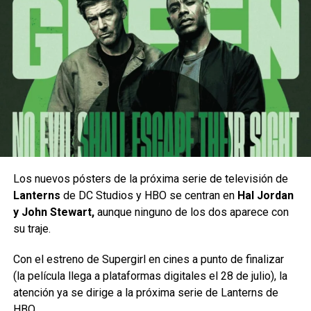
Desde su debut en el bloque Adult Swim, Robot Chicken
revolucionó la televisión de animación para adultos
gracias a su irreverente uso de la técnica stop-motion y a
sus implacables
parodias de la cultura pop.
Con una mezcla sin filtro de figuras de acción, humor
Los nuevos pósters de la próxima serie de televisión de
absurdo y sátira ácida, la creación de Seth Green y
Lanterns
de DC Studios y HBO se centran en
Hal Jordan
Matthew Senreich logró convertir bocetos breves y de
y John Stewart,
aunque ninguno de los dos aparece con
ritmo desenfrenado en un auténtico fenómeno de culto.
su traje.
El verdadero pilar de este éxito sostenido radica en su
Con el estreno de Supergirl en cines a punto de finalizar
MEXICÁNICOS continúa consolidándose como una de las
comunidad de fieles seguidores. Fans apasionados del
(la película llega a plataformas digitales el 28 de julio), la
series de remodelación automotriz más exitosas,
cine, los cómics y los videojuegos encontraron en el
atención ya se dirige a la próxima serie de Lanterns de
combinando proyectos extraordinarios con las historias de
programa un espejo de su propia nostalgia, donde
HBO.