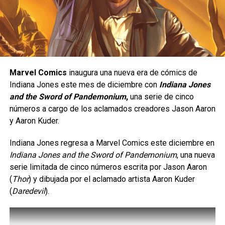
Desarrollado por TECOPARK y publicado por PICO PARK
Una peleadora de presión constante.
en Japón, SONIC PICO PARK es un nuevo juego con
licencia de Sonic inspirado en el exitoso juego indie PICO
Yasmine está diseñada para quienes disfrutan de un
PARK, que presenta su característica acción cooperativa
estilo de juego ofensivo;
se trata de un personaje de
basada en puzzles, ¡todo ello con un toque de Sonic!
tipo
rushdown
, cuyo objetivo es mantenerse cerca del
rival para presionarlo de manera constante y obligarlo a
Marvel Comics
inaugura una nueva era de cómics de
cometer errores. Su estilo de combate está inspirado en
Indiana Jones este mes de diciembre con
Indiana Jones
el
Eskrima
, un arte marcial filipino, e incorpora el uso de
and the Sword of Pandemonium
,
una serie de cinco
un
karambit
, además de una gran movilidad, ataques
números a cargo de los aclamados creadores Jason Aaron
rápidos y múltiples opciones para extender combos.
y Aaron Kuder.
Indiana Jones regresa a Marvel Comics este diciembre en
Indiana Jones and the Sword of Pandemonium
, una nueva
serie limitada de cinco números escrita por Jason Aaron
(
Thor
) y dibujada por el aclamado artista Aaron Kuder
Los fans podrán disfrutar de personajes icónicos de
(
Daredevil
).
Sonic, niveles y momentos especiales de juego, ¡con
mucho caos por todas partes! Pronto se revelarán más
detalles sobre SONIC PICO PARK.