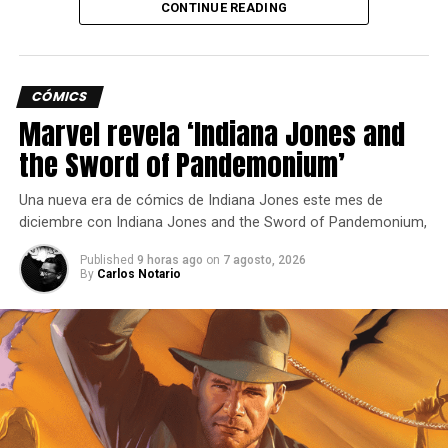
CONTINUE READING
nueva peleadora.
CÓMICS
Marvel revela ‘Indiana Jones and
the Sword of Pandemonium’
Una nueva era de cómics de Indiana Jones este mes de
diciembre con Indiana Jones and the Sword of Pandemonium,
Published
9 horas ago
on
7 agosto, 2026
El Pase de temporada 2 incluirá un total de seis nuevos
By
Carlos Notario
paquetes de contenido descargable, con más detalles que
se revelarán más adelante en 2026.
¡SEGA ha anunciado una nueva colaboración con el sector
indie y su juego, SONIC PICO PARK!