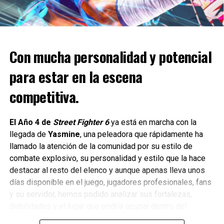
Los jugadores podrán controlar los elementos como los
personajes favoritos de los fans, Aang y Katara, con
nuevos vehículos, circuitos y temas musicales inspirados
Con mucha personalidad y potencial
en Avatar, emoticonos y mucho más.
para estar en la escena
Mucho nuevo contenido en
competitiva.
puerta para Sonic
El Año 4 de
Street Fighter 6
ya está en marcha con la
Por último, el tráiler mostró un adelanto de lo que los
llegada de
Yasmine
, una peleadora que rápidamente ha
jugadores pueden esperar en el segundo año de Sonic
llamado la atención de la comunidad por su estilo de
Racing: CrossWorlds.
combate explosivo, su personalidad y estilo que la hace
destacar al resto del elenco y aunque apenas lleva unos
¡Los jugadores pueden esperar nuevo y emocionante
días disponible en el juego, jugadores profesionales, fans
contenido, como el paquete de contenido descargable de
y su servidor, hemos podido analizar sus fortalezas,
Godzilla y el paquete de contenido descargable de
debilidades y el lugar que podría ocupar dentro del
EVANGELION, con circuitos intensos, personajes
competitivo y aquí les cuento el cómo se siente esta
increíbles y mucho más!