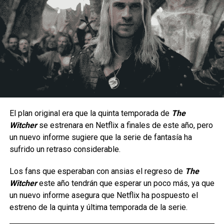
Carlos Notario
Un estilo arriesgado y difícil de dominar.
Al ser una peleadora cuyo estilo de juego se enfoca en la
constante presión a corta distancia, la hace un personaje
con una jugabilidad muy arriesgada ya que por lo mismo no
hay margen para errores, puesto que una combo fallido
significa una ventana muy corta para recuperarse antes de
El plan original era que la quinta temporada de
The
que el oponente contraataque; aunque en manos
Witcher
se estrenara en Netflix a finales de este año, pero
La serie da inicio a una etapa totalmente nueva de
experimentadas puede generar una presión constante
un nuevo informe sugiere que la serie de fantasía ha
aventuras en cómic para el icónico arqueólogo,
gracias a su velocidad, movilidad y capacidad para alternar
sufrido un retraso considerable.
ambientada en la época de las películas originales que
entre ataques terrestres y aéreos.
marcaron un hito.
Los fans que esperaban con ansias el regreso de
The
Witcher
este año tendrán que esperar un poco más, ya que
Tras los sucesos de
En busca del arca perdida
, los
un nuevo informe asegura que Netflix ha pospuesto el
villanos más infames de Indy —incluido el improbable
estreno de la quinta y última temporada de la serie.
regreso de un archienemigo— buscan una nueva y
aterradora fuente de poder para resarcirse de sus