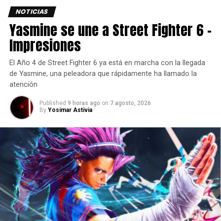
NOTICIAS
Yasmine se une a Street Fighter 6 –
Impresiones
El Año 4 de Street Fighter 6 ya está en marcha con la llegada
de Yasmine, una peleadora que rápidamente ha llamado la
atención
Published
9 horas ago
on
7 agosto, 2026
By
Yosimar Astivia
Basado en Tortugas Ninja: Caos mutante, los jugadores
pronto podrán competir con las cuatro icónicas tortugas —
Leonardo, Donatello, Rafael y Miguel Ángel — con nuevos
vehículos, circuitos y nuevas pistas musicales inspiradas
en las Tortugas Ninja.
¡Los fans también pudieron echar un primer vistazo al
Paquete Avatar para Sonic Racing: CrossWorlds, que
llegará en octubre de 2026!