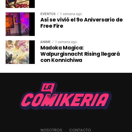
Spider-Man tiene esa forma de captar la atención de los
niños, y estos diseños llevan esa energía al salón de
EVENTOS
1 semana ago
clases de una manera que se siente genuinamente
Así se vivió el 9o Aniversario de
divertida, no forzada.
Free Fire
“El camino hacia
Hulk War
da inicio al acto final de la
🗞
Fan art estilo cómic y gráficos con frases
para el
historia que Nic Klein y yo comenzamos con
Incredible
ANIME
1 semana ago
rincón del fandom que ha estado en modo creativototal
Madoka Magica:
Hulk
n.º 1 en 2023″, declaró Johnson.
desde que salió el primer tráiler. Crea algo, compártelo y
Walpurgisnacht Rising llegará
mira qué pasa.
con Konnichiwa
Explora la
colección:
https://www.canva.com/collections/spiderman-
brand-new-day
Tras un importante giro argumental en Amazing Spider-
Man: Spider-Versity #5 el próximo mes, donde Jessica
Drew “se encuentra en posesión del supervillano más
aterrador de Marvel”, se verá inmersa en un nuevo y
oscuro capítulo en Spider-Woman #1.
NOSOTROS
CONTACTO