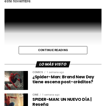
este noviembre.
Invitaciones para watch parties y gráficos de
estreno
para los fans que ya marcaron su calendario,que
organizaron el chat grupal, compraron los boletos con
anticipación y definitivamente van a usar algo especial
para ir al cine. Estos templates son para ti.
Fondos de pantalla para celular y computadora
,
porque tu lock screen debe reflejar tu espiritu.Ya seas fan
de los cómics originales o llegaste por las películas, aquí
CONTINUE READING
hay algo que le queda a tu pantalla.
Kits de cumpleaños
con invitaciones completas,
LO MÁS VISTO
pósters de bienvenida y tarjetas plegables, listospara
CÓMICS
1 semana ago
personalizar con nombres y detalles. Los cumpleaños con
¿Spider-Man: Brand New Day
temática de Spider-Man se sienten diferentes, y la
tiene escena post-créditos?
persona a la que le vas a organizar la fiesta ya lo sabe.
CINE
1 semana ago
Templates para el salón de clases
, para docentes
SPIDER-MAN: UN NUEVO DÍA |
que saben que el gancho correcto hace toda ladiferencia.
Reseña