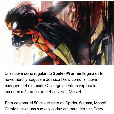
Green de aniversario
DON'T MISS
Amazon Luna añade Sonic Mania y más
juegos gratis en julio
Diseña tu Nuevo Día
Cada número único ofrecerá una derrota devastadora que
Carlos Notario
acercará a Infernal Hulk un paso más a la reconstrucción
Reinventarse es una de las experiencias más humanas
del Universo Marvel a su retorcida imagen.
que existen, un concepto que
Spider-Man: Un nuevo
día
coloca en el centro de su historia al mostrar a un Peter
En el proceso, se dice que los lectores presenciarán el
Parker que empieza de cero para redescubrir su identidad.
surgimiento de los Infernal Avengers —el aterrador equipo
Inspirada en este mismo espíritu, la nueva colección
de héroes corrompidos de Infernal Hulk—, vistos por
Una nueva serie regular de
Spider-Woman
llegará este
busca reflejar la evolución personal y creativa de los
primera vez en el especial del Comics Giveaway Day:
noviembre, y seguirá a Jessica Drew como la nueva
usuarios,recordando que un gran diseño no solo celebra un
Amazing Spider-Man
n.º 1000 /
Queen in Black
n.º 1 (CGD
huésped del simbionte Carnage mientras explora los
momento, sino que captura la etapa en la que se encuentra
2026).
rincones más oscuros del Universo Marvel.
cada persona.
Para celebrar el 50 aniversario de Spider-Woman, Marvel
Esto es lo que te espera:
Comics lanza una nueva y audaz era para Jessica Drew