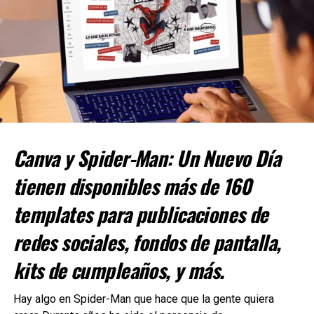
Esta historia surge de la aclamada etapa de
Infernal
realizada por Johnson y Nic Klein, en la que una antigua
Canva y Spider-Man: Un Nuevo Día
entidad maligna conocida como “The Eldest” (El
tienen disponibles más de 160
Primigenio) ha tomado el control del ser más fuerte que
existe.
templates para publicaciones de
¡Black Panther y Namor deben investigar el Infierno
Antes de que estalle
Hulk War
el próximo año, la saga
redes sociales, fondos de pantalla,
cuando Wakanda y Atlantis son atacadas por demonios!
cobrará intensidad a través de una serie de cuatro
Pero una vez allí, estos reyes rivales descubren que no
números únicos de
Infernal Hulk vs.
.
kits de cumpleaños, y más.
están solos, ¡al cruzarse con el alma errante del Doctor
Doom!
En los que el Infernal Hulk arrasará con los mayores
Hay algo en Spider-Man que hace que la gente quiera
héroes de Marvel en su camino para conquistar el