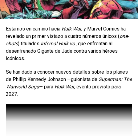
Donde se reveló recientemente que el Doctor Doom se
encuentra en el Infierno tras su muerte en One World
Under Doom.
Estamos en camino hacia
Hulk War
, y Marvel Comics ha
Poniendo a prueba su frágil vínculo como nunca antes,
revelado un primer vistazo a cuatro números únicos (
one-
T’Challa y Namor se embarcan en una búsqueda
shots
) titulados
Infernal Hulk vs.
, que enfrentan al
sobrenatural al inframundo para enfrentarse a Doom
desenfrenado Gigante de Jade contra varios héroes
después de que sus respectivos reinos sean atacados
icónicos.
por fuerzas demoníacas.
Se han dado a conocer nuevos detalles sobre los planes
El choque de Doom vs Black
de Phillip Kennedy Johnson —guionista de
Superman: The
Warworld Saga
— ​​para
Hulk War
, evento previsto para
Panther & Namor
2027.
Lo que estos dos orgullosos líderes descubren sobre la
naturaleza de la amenaza —y sobre sí mismos— derrocará
para siempre las monarquías del Universo Marvel.
Esta es la descripción oficial de Black Panther & Namor: