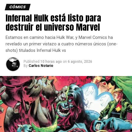
CÓMICS
Infernal Hulk está listo para
destruir el universo Marvel
Estamos en camino hacia Hulk War, y Marvel Comics ha
revelado un primer vistazo a cuatro números únicos (one-
shots) titulados Infernal Hulk vs
Published
10 horas ago
on
6 agosto, 2026
By
Carlos Notario
Escrita por Ethan S. Parker y Griffin Sheridan (Marvel
Zombies: Red Band) e ilustrada por Stefano Nesi (Black
Panther: Intergalactic), esta miniserie de cinco números
une a los dos icónicos gobernantes contra un enemigo
común: el Doctor Doom.
La saga surge de los eventos de Avengers: Armageddon,
donde ambos participan en la explosiva batalla de los
Vengadores contra Red Hulk, y de Capitán América.