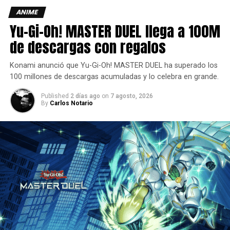
ANIME
Yu-Gi-Oh! MASTER DUEL llega a 100M
de descargas con regalos
Konami anunció que Yu-Gi-Oh! MASTER DUEL ha superado los
100 millones de descargas acumuladas y lo celebra en grande.
Published
2 días ago
on
7 agosto, 2026
By
Carlos Notario
El “Pokémon Jet Green” estará en servicio en rutas
internacionales, con una fecha de lanzamiento que se
anunciará próximamente.
Su diseño presenta a Pikachu junto a Pokémon de tipo