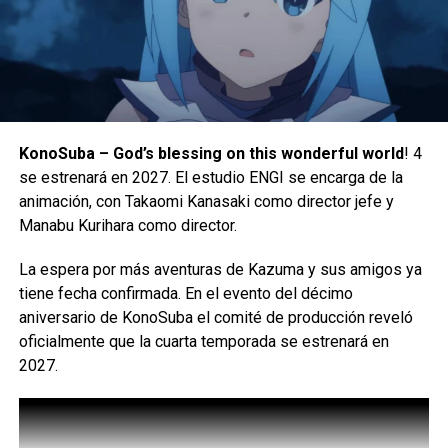
Fundas para reposacabezas: Diseños vibrantes con los
KonoSuba – God’s blessing on this wonderful world
! 4
Pokémon que aparecen en los exteriores de las
se estrenará en 2027. El estudio ENGI se encarga de la
aeronaves, disponibles en vuelos domésticos en Clase
animación, con Takaomi Kanasaki como director jefe y
Económica y en vuelos internacionales en Clase
Además, para celebrar el hito de los 100 millones de
Manabu Kurihara como director.
Económica y Premium Economy. Las fundas son de uso
descargas, KONAMI ha agregado el Paquete Elemental
exclusivo a bordo y no pueden retirarse del asiento.
HERO Deluxe Mate, así como conjuntos de colección para
La espera por más aventuras de Kazuma y sus amigos ya
los temas Shaddoll (Sombrañeca) y Darklord
tiene fecha confirmada. En el evento del décimo
(Señoroscuro/a), que incluyen nuevas cartas ya
aniversario de KonoSuba el comité de producción reveló
disponibles a través de estos Paquetes de Selección.
oficialmente que la cuarta temporada se estrenará en
2027.
Fortalece tu baraja con las nuevas cartas y asegura tu
victoria en los próximos eventos del juego, como la Copa
Fusión y las Batallas Clasificatorias
Vasos de edición limitada: Vasos conmemorativos con