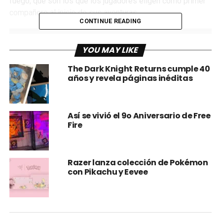
fuego, que son los que los jugadores eligen como primer
compañero al inicio de sus aventuras.
CONTINUE READING
YOU MAY LIKE
The Dark Knight Returns cumple 40
años y revela páginas inéditas
Así se vivió el 9o Aniversario de Free
Fire
Razer lanza colección de Pokémon
con Pikachu y Eevee