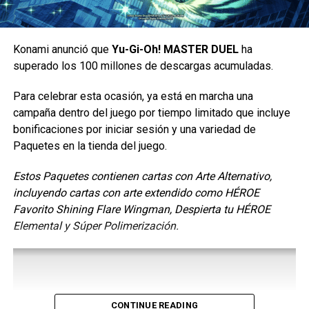
planta, elegidos como compañeros iniciales a lo largo de
la serie de videojuegos.
Konami anunció que
Yu-Gi-Oh! MASTER DUEL
ha
La experiencia de volar con
superado los 100 millones de descargas acumuladas.
ANA y Pokémon
Para celebrar esta ocasión, ya está en marcha una
campaña dentro del juego por tiempo limitado que incluye
La experiencia inmersiva de Pokémon comenzará en el
bonificaciones por iniciar sesión y una variedad de
momento en que los pasajeros aborden, llevando el
Paquetes en la tienda del juego.
mundo de Pokémon a los cielos con cabinas temáticas
que incluyen ilustraciones originales y amenidades
Estos Paquetes contienen cartas con Arte Alternativo,
diseñadas exclusivamente por ANA, entre ellas:
incluyendo cartas con arte extendido como HÉROE
Favorito Shining Flare Wingman, Despierta tu HÉROE
Calcomanías conmemorativas de abordaje: Los pasajeros
Elemental y Súper Polimerización.
recibirán una calcomanía promocional exclusiva con un
diseño especial conmemorativo.
CONTINUE READING