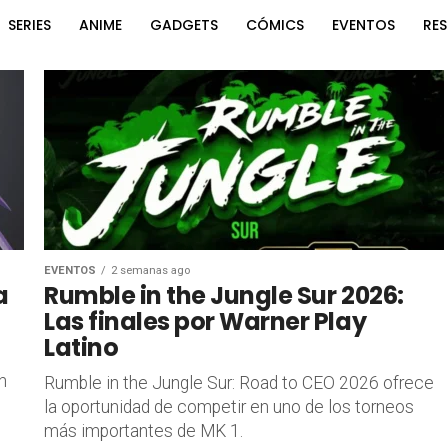
SERIES
ANIME
GADGETS
CÓMICS
EVENTOS
RE
EVENTOS
2 semanas ago
a
Rumble in the Jungle Sur 2026:
Las finales por Warner Play
Latino
n
Rumble in the Jungle Sur: Road to CEO 2026 ofrece
la oportunidad de competir en uno de los torneos
más importantes de MK 1.