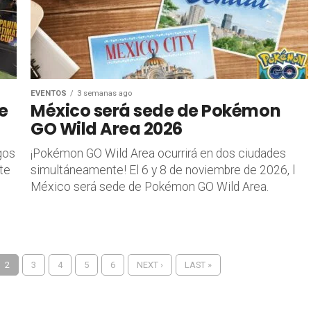
EVENTOS
3 semanas ago
e
México será sede de Pokémon
GO Wild Area 2026
gos
¡Pokémon GO Wild Area ocurrirá en dos ciudades
ate
simultáneamente! El 6 y 8 de noviembre de 2026, l
México será sede de Pokémon GO Wild Area.
2
3
4
5
6
NEXT ›
LAST »