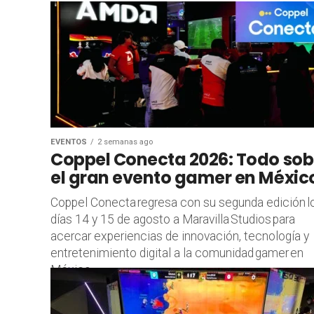
EVENTOS
2 semanas ago
Coppel Conecta 2026: Todo sob
el gran evento gamer en Méxic
Coppel Conecta ​regresa con su segunda edición ​​​​l
días 14 y 15 de agosto a Maravilla Studios ​para
acercar ​experiencias de innovación, tecnología y
entretenimiento digital a la comunidad gamer en
México​....