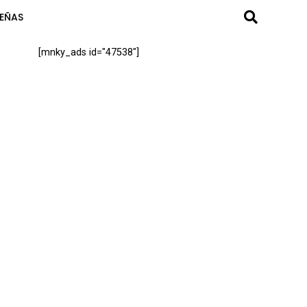
SEÑAS
[mnky_ads id="47538"]