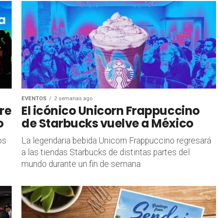
EVENTOS
2 semanas ago
re
El icónico Unicorn Frappuccino
o
de Starbucks vuelve a México
os
La legendaria bebida Unicorn Frappuccino regresará
a las tiendas Starbucks de distintas partes del
mundo durante un fin de semana