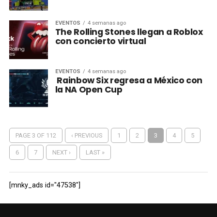
EVENTOS
4 semanas ago
The Rolling Stones llegan a Roblox
con concierto virtual
EVENTOS
4 semanas ago
Rainbow Six regresa a México con
la NA Open Cup
PAGE 3 OF 112
‹ PREVIOUS
1
2
3
4
5
6
7
NEXT ›
LAST »
[mnky_ads id="47538"]