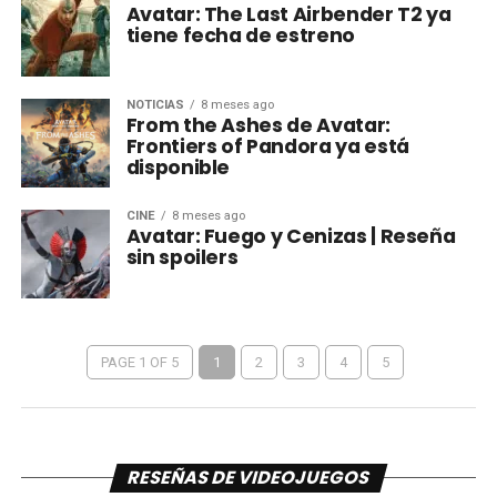
Avatar: The Last Airbender T2 ya
tiene fecha de estreno
NOTICIAS
8 meses ago
From the Ashes de Avatar:
Frontiers of Pandora ya está
disponible
CINE
8 meses ago
Avatar: Fuego y Cenizas | Reseña
sin spoilers
PAGE 1 OF 5
1
2
3
4
5
RESEÑAS DE VIDEOJUEGOS