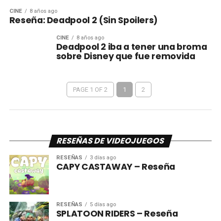
CINE
8 años ago
Reseña: Deadpool 2 (Sin Spoilers)
CINE
8 años ago
Deadpool 2 iba a tener una broma
sobre Disney que fue removida
PAGE 1 OF 2
1
2
RESEÑAS DE VIDEOJUEGOS
RESEÑAS
3 días ago
CAPY CASTAWAY – Reseña
RESEÑAS
5 días ago
SPLATOON RIDERS – Reseña