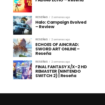
FADING ECHO – Reseña
RESEÑAS
2 semanas ago
Halo: Campaign Evolved
– Review
RESEÑAS
2 semanas ago
ECHOES OF AINCRAD:
SWORD ART ONLINE –
Reseña
RESEÑAS
2 semanas ago
FINAL FANTASY X/X-2 HD
REMASTER (NINTENDO
SWITCH 2) | Reseña