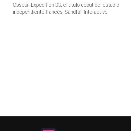
Obscur: Expedition 33, el título debut del estudio
independiente francés, Sandfall Interactive