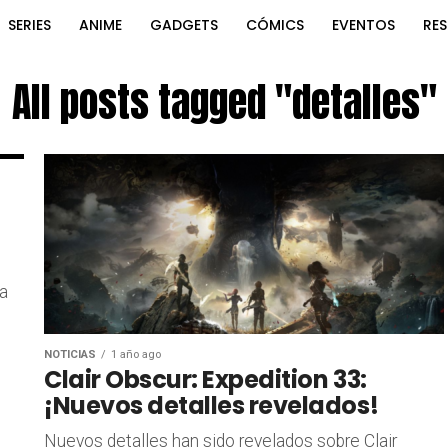
SERIES
ANIME
GADGETS
CÓMICS
EVENTOS
RE
All posts tagged "detalles"
la
NOTICIAS
1 año ago
Clair Obscur: Expedition 33:
¡Nuevos detalles revelados!
Nuevos detalles han sido revelados sobre Clair