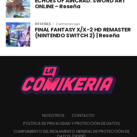
ECHOES OF AINCRAD: SWORD ART
ONLINE – Reseña
RESEÑAS
2 semanas ago
FINAL FANTASY X/X-2 HD REMASTER
(NINTENDO SWITCH 2) | Reseña
NOSOTROS
CONTACTO
POLÍTICA DE PRIVACIDAD Y PROTECCIÓN DE DATOS
CUMPLIMIENTO DEL REGLAMENTO GENERAL DE PROTECCIÓN DE
DATOS (GDPR)