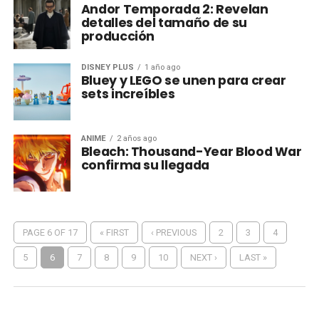
Andor Temporada 2: Revelan
detalles del tamaño de su
producción
DISNEY PLUS
1 año ago
Bluey y LEGO se unen para crear
sets increíbles
ANIME
2 años ago
Bleach: Thousand-Year Blood War
confirma su llegada
PAGE 6 OF 17
« FIRST
‹ PREVIOUS
2
3
4
5
6
7
8
9
10
NEXT ›
LAST »