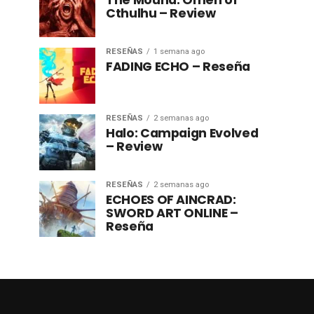
The Mound: Omen of
Cthulhu – Review
RESEÑAS
1 semana ago
FADING ECHO – Reseña
RESEÑAS
2 semanas ago
Halo: Campaign Evolved
– Review
RESEÑAS
2 semanas ago
ECHOES OF AINCRAD:
SWORD ART ONLINE –
Reseña