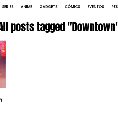
SERIES
ANIME
GADGETS
CÓMICS
EVENTOS
RE
All posts tagged "Downtown
n