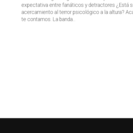
expectativa entre fanáticos y detractores ¿Está 
acercamiento al terror psicológico a la altura? Ac
te contamos. La banda...