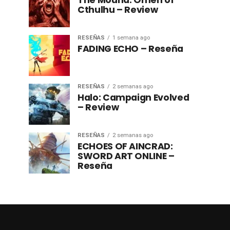
The Mound: Omen of
Cthulhu – Review
RESEÑAS
1 semana ago
FADING ECHO – Reseña
RESEÑAS
2 semanas ago
Halo: Campaign Evolved
– Review
RESEÑAS
2 semanas ago
ECHOES OF AINCRAD:
SWORD ART ONLINE –
Reseña