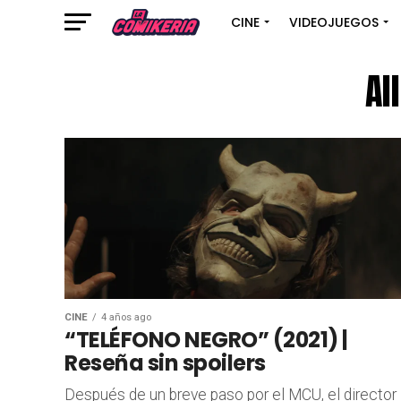
CINE
VIDEOJUEGOS
Al
CINE
4 años ago
“TELÉFONO NEGRO” (2021) |
Reseña sin spoilers
Después de un breve paso por el MCU, el director