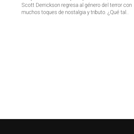
Scott Derrickson regresa al género del terror con
muchos toques de nostalgia y tributo. ¿Qué tal...