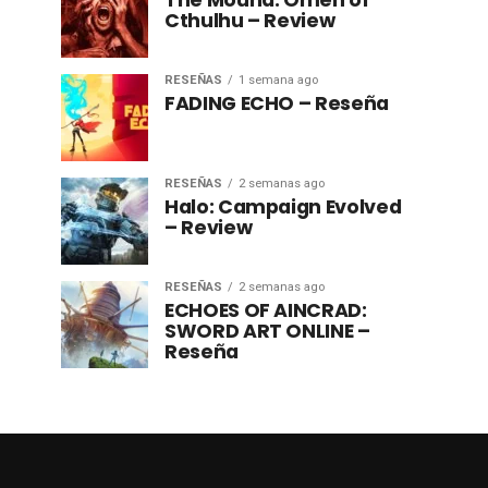
The Mound: Omen of
Cthulhu – Review
RESEÑAS
1 semana ago
FADING ECHO – Reseña
RESEÑAS
2 semanas ago
Halo: Campaign Evolved
– Review
RESEÑAS
2 semanas ago
ECHOES OF AINCRAD:
SWORD ART ONLINE –
Reseña