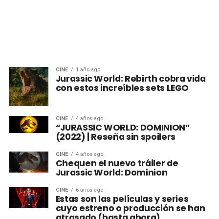
CINE
1 año ago
Jurassic World: Rebirth cobra vida
con estos increíbles sets LEGO
CINE
4 años ago
“JURASSIC WORLD: DOMINION”
(2022) | Reseña sin spoilers
CINE
4 años ago
Chequen el nuevo tráiler de
Jurassic World: Dominion
CINE
6 años ago
Estas son las películas y series
cuyo estreno o producción se han
atrasado (hasta ahora)