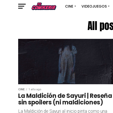
CINE
VIDEOJUEGOS
All po
CINE
1 año ago
La Maldición de Sayuri | Reseña
sin spoilers (ni maldiciones)
La Maldición de Sayuri al inicio pinta como una