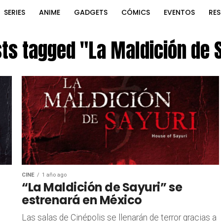
SERIES
ANIME
GADGETS
CÓMICS
EVENTOS
RE
sts tagged "La Maldición de 
CINE
1 año ago
“La Maldición de Sayuri” se
estrenará en México
Las salas de Cinépolis se llenarán de terror gracias a