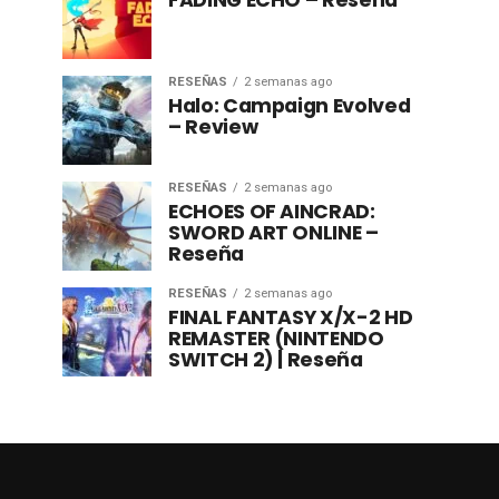
FADING ECHO – Reseña
RESEÑAS
2 semanas ago
Halo: Campaign Evolved
– Review
RESEÑAS
2 semanas ago
ECHOES OF AINCRAD:
SWORD ART ONLINE –
Reseña
RESEÑAS
2 semanas ago
FINAL FANTASY X/X-2 HD
REMASTER (NINTENDO
SWITCH 2) | Reseña