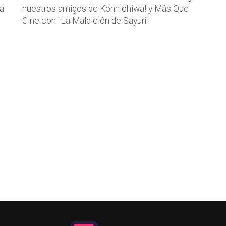
la
nuestros amigos de Konnichiwa! y Más Que
Cine con "La Maldición de Sayuri"