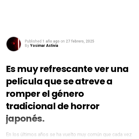
Published
1 año ago
on
27 febrero, 2025
By
Yosimar Astivia
Es muy refrescante ver una
película que se atreve a
romper el género
tradicional de horror
japonés.
En los últimos años se ha vuelto muy común que cada vez