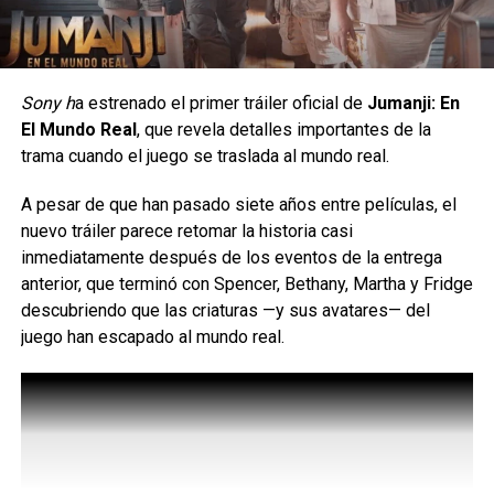
Sony h
a estrenado el primer tráiler oficial de
Jumanji: En
El Mundo Real
, que revela detalles importantes de la
trama cuando el juego se traslada al mundo real.
A pesar de que han pasado siete años entre películas, el
El mito tradicional de las
nuevo tráiler parece retomar la historia casi
inmediatamente después de los eventos de la entrega
maldiciones, con un
anterior, que terminó con Spencer, Bethany, Martha y Fridge
descubriendo que las criaturas —y sus avatares— del
dramático giro.
juego han escapado al mundo real.
La Maldición de Sayuri nos presenta a la familia Kamiki
quien ha logrado su meta de adquirir una casa de ensueño,
pero poco a poco se darán cuenta que hay algo maligno en
ella y con sed de venganza. La tragedia y el horror
perseguirá a los Kamiki y su casa de ensueño se