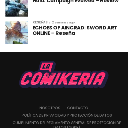
Halo: Campaign Evolved – Review
RESEÑAS
2 semanas ago
ECHOES OF AINCRAD: SWORD ART
ONLINE – Reseña
NOSOTROS
CONTACTO
POLÍTICA DE PRIVACIDAD Y PROTECCIÓN DE DATOS
CUMPLIMIENTO DEL REGLAMENTO GENERAL DE PROTECCIÓN DE
DATOS (GDPR)