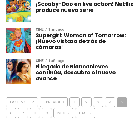
¡Scooby-Doo en live action! Netflix
produce nueva serie
CINE
1 año ago
Supergirl: Woman of Tomorrow:
¡Nuevo vistazo detrás de
cámaras!
CINE
1 año ago
El legado de Blancanieves
continúa, descubre el nuevo
avance
PAGE 5 OF 12
‹ PREVIOUS
1
2
3
4
5
6
7
8
9
NEXT ›
LAST »