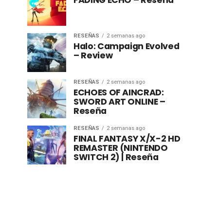
FADING ECHO – Reseña
RESEÑAS
2 semanas ago
Halo: Campaign Evolved
– Review
RESEÑAS
2 semanas ago
ECHOES OF AINCRAD:
SWORD ART ONLINE –
Reseña
RESEÑAS
2 semanas ago
FINAL FANTASY X/X-2 HD
REMASTER (NINTENDO
SWITCH 2) | Reseña