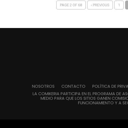
PAGE 2 OF 68
‹ PREVIOUS
1
NOSOTROS
CONTACTO
POLÍTICA DE PRI
LA COMIKERIA PARTICIPA EN EL PROGRAMA DE A
MEDIO PARA QUE LOS SITIOS GANEN COMISIO
FUNCIONAMIENTO Y A SE