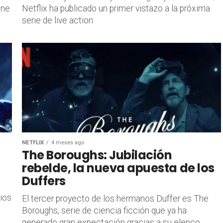
One
Netflix ha publicado un primer vistazo a la próxima
serie de live action
NETFLIX
4 meses ago
The Boroughs: Jubilación
rebelde, la nueva apuesta de los
Duffers
ios
El tercer proyecto de los hermanos Duffer es The
Boroughs, serie de ciencia ficción que ya ha
generado gran expectación gracias a su elenco