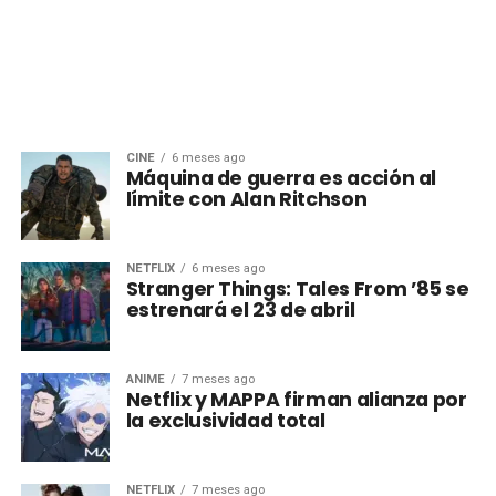
CINE
6 meses ago
Máquina de guerra es acción al
límite con Alan Ritchson
NETFLIX
6 meses ago
Stranger Things: Tales From ’85 se
estrenará el 23 de abril
ANIME
7 meses ago
Netflix y MAPPA firman alianza por
la exclusividad total
NETFLIX
7 meses ago