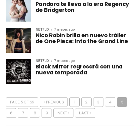
Pandora te lleva a la era Regency
de Bridgerton
NETFLIX
7 meses ago
Nico Robin brilla en nuevo tráiler
de One Piece: Into the Grand Line
NETFLIX
7 meses ago
Black Mirror regresará con una
nueva temporada
PAGE 5 OF 69
‹ PREVIOUS
1
2
3
4
5
6
7
8
9
NEXT ›
LAST »