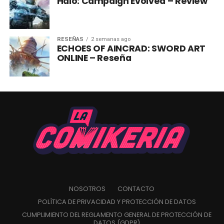
Halo: Campaign Evolved – Review
RESEÑAS
2 semanas ago
ECHOES OF AINCRAD: SWORD ART
ONLINE – Reseña
NOSOTROS
CONTACTO
POLÍTICA DE PRIVACIDAD Y PROTECCIÓN DE DATOS
CUMPLIMIENTO DEL REGLAMENTO GENERAL DE PROTECCIÓN DE
DATOS (GDPR)