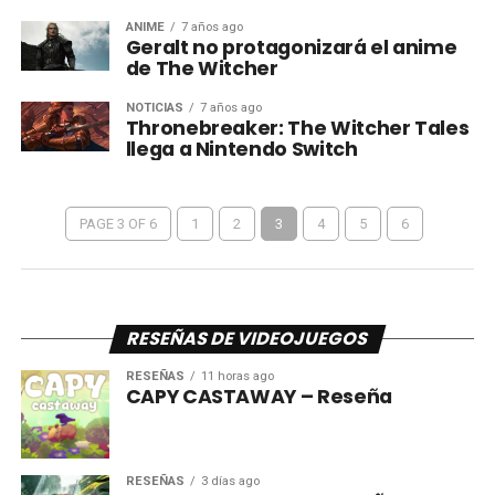
ANIME
7 años ago
Geralt no protagonizará el anime
de The Witcher
NOTICIAS
7 años ago
Thronebreaker: The Witcher Tales
llega a Nintendo Switch
PAGE 3 OF 6
1
2
3
4
5
6
RESEÑAS DE VIDEOJUEGOS
RESEÑAS
11 horas ago
CAPY CASTAWAY – Reseña
RESEÑAS
3 días ago