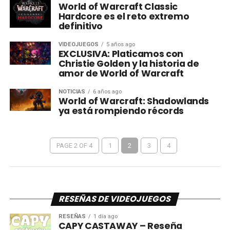
World of Warcraft Classic
Hardcore es el reto extremo
definitivo
VIDEOJUEGOS
5 años ago
EXCLUSIVA: Platicamos con
Christie Golden y la historia de
amor de World of Warcraft
NOTICIAS
6 años ago
World of Warcraft: Shadowlands
ya está rompiendo récords
PAGE 2 OF 4
1
2
3
4
RESEÑAS DE VIDEOJUEGOS
RESEÑAS
1 día ago
CAPY CASTAWAY – Reseña